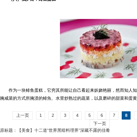
作为一块鲱鱼蛋糕，它穷其所能让自己看起来妖娆艳丽，然而知人知
腌咸菜的方式所腌渍的鲱魚、水里炒熟过的蔬菜，以及磨碎的甜菜和蛋黄
上一页
1
2
3
4
5
6
7
8
下一页
原标题：【美食】十二道“世界黑暗料理界”深藏不露的佳肴