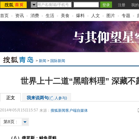
注册
我的
首页
-
资讯
-
消费
-
生活
-
美食
-
爆料
-
人文
-
图片
-
专题
-
>
新闻
>
国际新闻
世界上十二道“黑暗料理” 深藏不
正文
我来说两句
(
人参与)
2014年05月15日15:57
来源：
搜狐新闻客户端自媒体
第8页 :
（八）俄罗斯：鲱鱼蛋糕