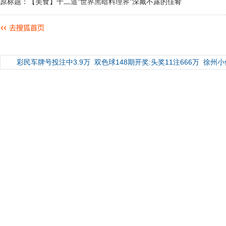
原标题：【美食】十二道“世界黑暗料理界”深藏不露的佳肴
彩民车牌号投注中3.9万
双色球148期开奖:头奖11注666万
徐州小