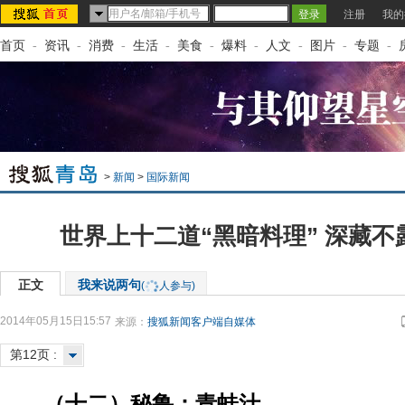
注册
我的
首页
-
资讯
-
消费
-
生活
-
美食
-
爆料
-
人文
-
图片
-
专题
-
>
新闻
>
国际新闻
世界上十二道“黑暗料理” 深藏不
正文
我来说两句
(
人参与)
2014年05月15日15:57
来源：
搜狐新闻客户端自媒体
第12页 :
（十二）秘鲁：青蛙汁