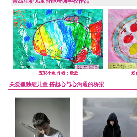
青岛星桥儿童智能培训学校作品
五彩小鱼 作者：欣欣
粉
关爱孤独症儿童 搭起心与心沟通的桥梁