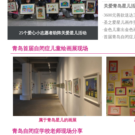
关爱青岛星儿活
·
3600元善款送
·
圣之爱星儿画作
·
金色儿童出金色画
25个爱心小志愿者助阵关爱星儿活动
·
首届青岛自闭症儿
青岛首届自闭症儿童绘画展现场
属于青岛星儿的画展
青岛自闭症学校老师现场分享