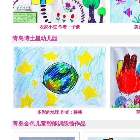
农家小院 作者：子豪
美
青岛博士星幼儿园
多彩的地球 作者：棒棒
青岛金色儿童智能训练馆作品