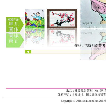
出品：
搜狐青岛
策划：修相科 
版权声明：本期设计、图文归属搜狐青
Copyright © 2018 Sohu.com Inc. Al