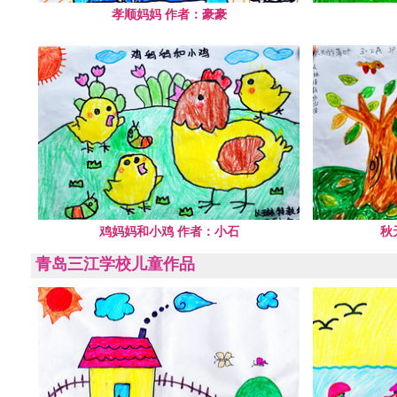
孝顺妈妈 作者：豪豪
鸡妈妈和小鸡 作者：小石
秋
青岛三江学校儿童作品