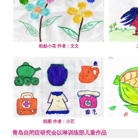
粘贴小花 作者：文文
组图 作者：小艺
青岛自闭症研究会以琳训练部儿童作品