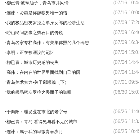
·
(07/16 10:4
柳已青:波螺油子，青岛市井风情
·
(07/16 10:0
连谏：贤惠是你嫁狼男唯一的错
·
(07/09 17:2
我的极品密友罗拉之单身女郎的经济生活
·
(07/09 16:4
崂山民间故事之劈石口的传说
·
(07/09 16:3
青岛名家专栏高伟：有关集体照的几个碎想
·
(07/04 15:0
李明：正在被湮没的记忆
·
(07/04 14:4
柳已青：城市历史感的丧失
·
(07/04 11:4
高伟：在内在的世界里面找到自己的因
·
(07/01 09:5
青岛美术实力•关于邱顺羲（下）
·
(06/30 15:0
我的极品密友罗拉之丢面子的咖啡
·
(06/26 11:4
于向阳：理发业在市北的老字号
·
(06/26 11:3
柳已青：青岛 看得见与看不见的城市
·
(06/25 10:4
连谏：属于我的卑微青春岁月