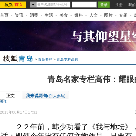
注册
我的
首页
-
资讯
-
消费
-
生活
-
美食
-
爆料
-
人文
-
图片
-
专题
-
>
青岛专栏
>
青岛专栏高伟
青岛名家专栏高伟：耀眼
正文
我来说两句
(
人参与)
关闭
2013年06月17日17:31
来源：
搜狐青岛
作者：高伟
２２年前，韩少功看了《我与地坛》，