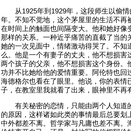
从1925年到1929年，这段师生以偷
年。不知不觉地，这个茅屋里的生活不再
在时间上的触面也间隔变大。他和她好像
那样的关系。一种近乎痛苦的直截了当的
她的一次见面中，情绪激动得哭了。不知
么。他是一个有妻子的丈夫，他不想损害
两个孩子的父亲，他不想损害这个身份。
功并不比她给他的爱情重要。阿伦特也回
海德格尔也看在了眼里。他说，你的表情
子，在教室里我就看了出来，眼神里不再
有关秘密的恋情，只能由两个人知道的
的原因，这样诸如此类的事情最后总要划
中外都差不离。哲学家与凡庸也差不离。