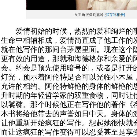
女主角很像刘嘉玲
[保存到相册]
爱情初始的时候，热烈的爱和绚烂的事
生命中相辅相成，爱情简直成了他工作的
就在他写作的那间台茅屋里面。现在这个
更有效的用途，那就和海德格尔和亲爱的
会。约会是预先使用暗号的，或者是打开
灯光，预示着阿伦特是否可以光临小木屋
允许的相约。阿伦特鲜艳的身体的鲜艳的
升时期的年轻哲学家的双重食物，同时让
以饕餮。那个时候他正在写作他的著作《
本书将给他带去的声誉如日中天。身体的
让他重新开始疯狂的写作。想起她很快就
而让这疯狂的写作变得可以忍受甚至是享