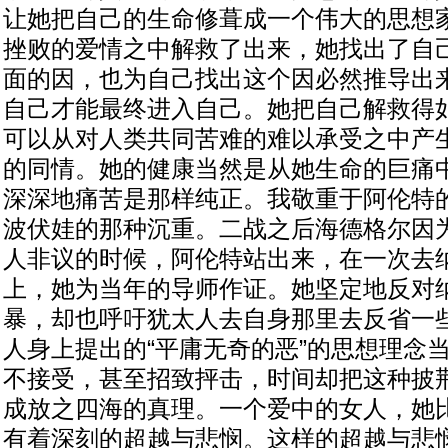
让她把自己的生命修葺成一个伟大的思想
挫败的爱情之中解救了出来，她找出了自
面的因，也为自己找出这个因必然推导出
自己才能最终进入自己。她把自己解救得
可以从对人类共同苦难的难以承受之中产
的同情。她的健康当然是从她生命的巨痛
深深地痛苦是那样纯正。我敬重于阿伦特
波伏娃的那种沉重。二战之后海德格尔因
人非议的时候，阿伦特站出来，在一次去
上，她为当年的导师作证。她坚定地反对
暴，却也呼吁犹太人去自身那里去反省一
人身上提出的“平庸无奇的恶”的思想理念
不接受，甚至招致抨击，时间却把这种披
成放之四海的真理。一个爱中的女人，她
有着深刻的超越与悲悯。这样的超越与悲