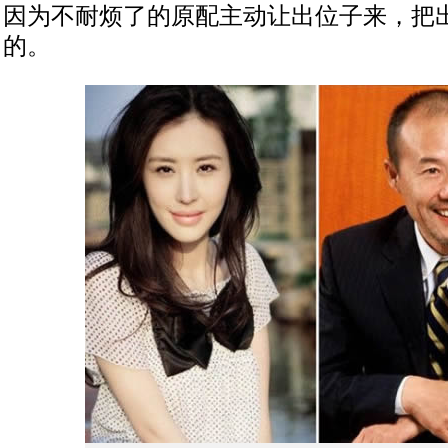
因为不耐烦了的原配主动让出位子来，把
的。