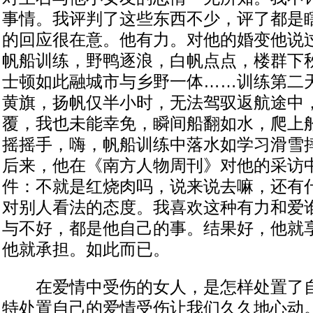
事情。我评判了这些东西不少，评了都是
的回应很在意。他有力。对他的婚变他说过
帆船训练，野鸭逐浪，白帆点点，楼群下
士顿如此融城市与乡野一体……训练第二
黄旗，扬帆仅半小时，无法驾驭返航途中
覆，我也未能幸免，瞬间船翻如水，爬上
摇摇手，嗨，帆船训练中落水如学习滑雪摔
后来，他在《南方人物周刊》对他的采访中
件：不就是红烧肉吗，说来说去嘛，还有
对别人看法的态度。我喜欢这种有力和爱
与不好，都是他自己的事。结果好，他就
他就承担。如此而已。
在爱情中受伤的女人，是怎样处置了自
特处置自己的爱情受伤让我们久久地心动