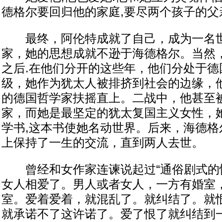
德格尔要回归他的家庭,要尽两个孩子的父
最终，阿伦特成就了自己，成为一名世
家，她的思想成就不逊于海德格尔。当然
之后.在他们分开的这些年，他们分处于德
级，她作为犹太人被排挤到社会的边缘，
的德国哲学家扶摇直上。二战中，他甚至
家，而她是最坚定的犹太复国主义女性，
学书,这本书使她名动世界。后来，海德格
上保持了一生的交流，直到两人去世。
曾经和女作家连谏说起过“通俗剧式的情
女人相爱了。男人或者女人，一方有婚室
室。爱着爱着，就混乱了。就纠结了。就
就承诺不了这许诺了。爱了恨了就纠结到