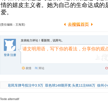
情的嬉皮主义者。她为自己的生命达成的
爱。
(责任编辑：王海英)
发表给力评论！看新闻，说两句。
登录
/
注册
表情
辩论
C
彩民车牌号投注中3.9万
双色球148期开奖:头奖11注666万
徐州小
Texte alternatif