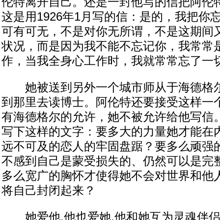
伦特离开自己。还是一封他写的信把阿伦
这是用1926年1月写的信：是的，我把你
可有可无，不是对你无所谓，不是这期间
状况，而是因为我不能不忘记你，我常常
作，当我全身心工作时，我就常常忘了一
她被送到另外一个城市师从于海德格尔
到那里去读博士。阿伦特还要接受这样一
有海德格尔的允许，她不被允许给他写信
写下这样的文字：要多大的力量她才能在
远不可及的恋人的牢固盘踞？要多么顽强
不感到自己是蒙受损失的、仍然可以是完
多么宽广的胸怀才使得她不会对世界和他
将自己封闭起来？
她爱他,他也爱她.他和她互为灵魂伴侣,