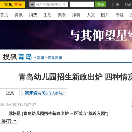
注册
我的
首页
-
资讯
-
消费
-
生活
-
美食
-
爆料
-
人文
-
图片
-
专题
-
>
新闻
>
青岛要闻
青岛幼儿园招生新政出炉 四种情
正文
我来说两句
(
人参与)
2013年05月14日07:37
来源：
半岛网-半岛都市报
原标题
[
青岛幼儿园招生新政出炉 三区试点"就近入园"
]