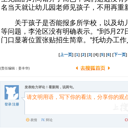
名当天就让幼儿园老师见孩子，不用再重新
关于孩子是否能报多所学校，以及幼儿
等问题，李沧区没有明确表示。“到5月2
门口显著位置张贴招生简章。”托幼办工作
[
上一页
] [
1
] [
2
] [
3
] [4] [
5
] [
6
] [
下一页
]
(责任编辑：姜丰华)
发表给力评论！看新闻，说两句。
登录
/
注册
表情
辩论
C