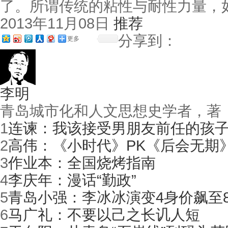
了。所谓传统的粘性与耐性力量，
2013年11月08日
推荐
分享到：
更多
李明
青岛城市化和人文思想史学者，著
1
连谏：我该接受男朋友前任的孩
2
高伟：《小时代》PK《后会无期
3
作业本：全国烧烤指南
4
李庆年：漫话“勤政”
5
青岛小强：李冰冰演变4身价飙至8
6
马广礼：不要以己之长讥人短