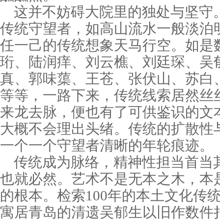
这并不妨碍大院里的独处与坚守
传统守望者，如高山流水一般淡泊
任一己的传统想象天马行空。如是
珩、陆润痒、刘云樵、刘廷琛、吴
真、郭味蕖、王苍、张伏山、苏白
等等，一路下来，传统线索居然丝
来龙去脉，便也有了可供鉴识的文
大概不会理出头绪。传统的扩散性
一个一个守望者清晰的年轮痕迹。
传统成为脉络，精神性担当首当
也就必然。艺术不是无本之木，本
的根本。检索100年的本土文化传统
寓居青岛的清遗吴郁生以旧作数件