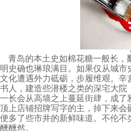
青岛的本土史如棉花糖一般长，
明史确也琳琅满目。如果仅从城市
文化遭遇外力砥砺，步履维艰。辛
书人，建造些潜楼之类的深宅大院
一长会从高墙之上蔓延街肆，成了
顶上店铺招牌写字的主，掉下来会
便多了些市井的新鲜味道。不伦不
醺醺然。