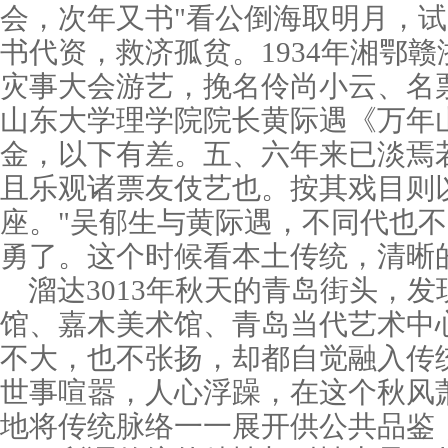
会，次年又书"看公倒海取明月，试
书代资，救济孤贫。1934年湘鄂
灾事大会游艺，挽名伶尚小云、名
山东大学理学院院长黄际遇《万年
金，以下有差。五、六年来已淡焉
且乐观诸票友伎艺也。按其戏目则
座。"吴郁生与黄际遇，不同代也
勇了。这个时候看本土传统，清晰
溜达3013年秋天的青岛街头，
馆、嘉木美术馆、青岛当代艺术中
不大，也不张扬，却都自觉融入传
世事喧嚣，人心浮躁，在这个秋风
地将传统脉络一一展开供公共品鉴