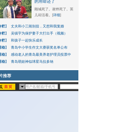
的用命还了
顾城死了。谢烨死了。英
儿却活着。[
详细
]
专栏
】
丈夫和小三闹别扭，又想和我复婚
专栏
】
吴镇宇为保护妻子大打出手（视频）
专栏
】
和孩子一起快乐成长
活动
】
青岛中小学生作文大赛获奖名单公布
活动
】
感动老人的青岛最美养老护理员投票中
活动
】
青岛萌娃神似球星马拉多纳
片推荐