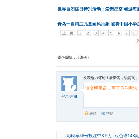
世界自闭症日特别活动：爱聚星空 畅游海
青岛一自闭症儿童画风抽象 被赞中国小毕
上一页
1
2
3
4
5
6
7
8
2
(责任编辑：王海英)
发表给力评论！看新闻，说两句。
登录
/
注册
表情
辩论
彩民车牌号投注中3.9万
双色球148期