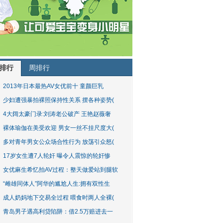
排行
周排行
2013年日本最热AV女优前十 童颜巨乳
少妇遭强暴拍裸照保持性关系 摆各种姿势(
4大阔太豪门录:刘涛老公破产 王艳赵薇奢
裸体瑜伽在美受欢迎 男女一丝不挂尺度大(
多对青年男女公众场合性行为 放荡引众怒(
17岁女生遭7人轮奸 曝令人震惊的轮奸惨
女优麻生希忆拍AV过程：整天做爱站到腿软
“雌雄同体人”阿华的尴尬人生:拥有双性生
成人奶妈地下交易全过程 喂食时两人全裸(
青岛男子遇高利贷陷阱：借2.5万赔进去一