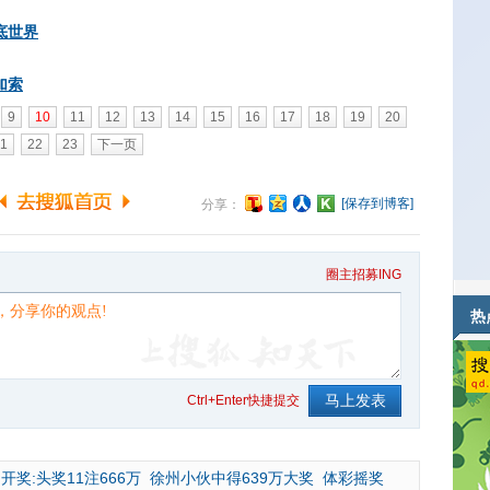
底世界
加索
9
10
11
12
13
14
15
16
17
18
19
20
1
22
23
下一页
[保存到博客]
分享：
圈主招募ING
热
Ctrl+Enter快捷提交
开奖:头奖11注666万
徐州小伙中得639万大奖
体彩摇奖