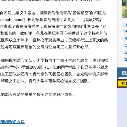
闭症儿童义工基地，搜狐青岛作为青岛“爱聚星空”自闭症儿
qd.sohu.com/）长期招募青岛自闭症儿童义工。启动仪式后，
【
一同参观了青岛海底世界，青岛海底世界为自闭症儿童免去了价
【
代表和家长的一致好评，星儿在游玩中开心的度过了这个特殊的节
【
底世界成立十年来一直热心于慈善事业，已经举行过上百次的慈
【
通过与海底世界动物的交流能让自闭症儿童打开心扉。
【
【
细胞库的爱心团队，为支持自闭症孩子的融合教育，他们捐赠
岛实验学校小学部2008级（1）班的同学捐出了自己的零花钱为
图
们义工团队的还有：青岛京韵飞扬爱心团队、合众助学俱乐部青
竹蜻蜓义工团队、青岛大学师范学院心理系义工团队。
的加入可爱的星星的孩子才能更好地成长。
通知和报名入口