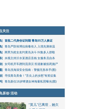
点关注
岛
]
首批二代身份证到期 青岛55万人换证
岛
]
青岛严防埃博拉病毒传入 入境先测体温
岛
]
两男为抢女友约黄岛决斗 纠集多人群殴
东
]
央视主持沂水某酒店丢钱 女服务员自杀
动
]
女司机开车蹭到流浪汉 拒道歉被掐死抛尸
题
]
青岛洗海澡安全指南：警惕无形杀手(图)
创
]
寻找青岛美食！"舌尖上的乡愁"有奖征集
料
]
青岛新任16岁啤酒女神海量私照曝光(图)
岛原创
·
活动
“英儿”已离世，她欠