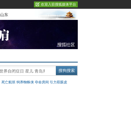
欢迎入驻搜狐媒体平台
山东
：
死亡航班
饲养蜘蛛侠
夺命房间
引力双眼皮