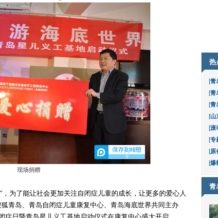
热
[
青
[
青
[
青
[
山
[
滚
[
专
[
原
0
[
爆
现场捐赠
青
日”，为了能让社会更加关注自闭症儿童的成长，让更多的爱心人
搜狐青岛、青岛自闭症儿童康复中心、青岛海底世界共同主办
世界自闭症日暨青岛星儿义工基地启动仪式在康复中心盛大开启。