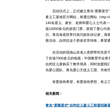
启动仪式上，正式建立青岛“爱聚星空”自
童义工基地官方网站，将通过网站（http://
140名星儿、家长、老师和爱心人士代表
值10000多元的游览门票，获得了爱心
日。青岛海底世界代表闫政告诉记者，海
善活动，自闭症这个群体非常特殊，希望
在活动的现场山东省人类脐带间充质干
了价值7000多元的电视；中国教育学会青
自闭症儿童购买了教学用具，同时加盟我
岛爱心团队、青岛爱心天使义工团、市南
有爱就有希望，有爱就有梦想，有义工
相关新闻：
青岛"爱聚星空"自闭症儿童义工联盟招募