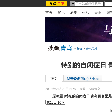
首页
-
资讯
-
消费
-
生活
-
美食
-
爆
>
新闻
>
青岛民生
特别的自闭症日 
正文
我来说两句
(
人参与)
2013年04月02日14:59
来源：
搜狐青岛
原标题
[
特别的自闭症日 青岛百名星