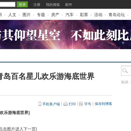
注册
我的搜狐
邮件
料
-
人文
-
图片
-
专题
-
房产
-
汽车
-
彩票
-
活动
-
青岛论坛
-
青岛百名星儿欢乐游海底世界
热词
保存到博客
手机客户端
打印
字号
儿欢乐游海底世界
]
[点击图片进入下一页]