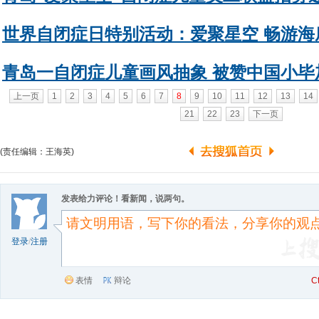
世界自闭症日特别活动：爱聚星空 畅游海
青岛一自闭症儿童画风抽象 被赞中国小毕
上一页
1
2
3
4
5
6
7
8
9
10
11
12
13
14
21
22
23
下一页
(责任编辑：王海英)
发表给力评论！看新闻，说两句。
登录
/
注册
表情
辩论
C