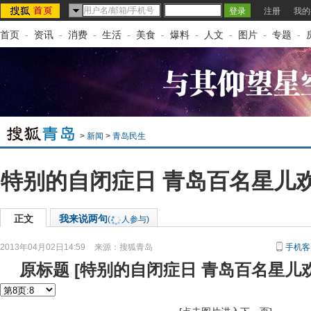
注册
我的
首页
-
资讯
-
消费
-
生活
-
美食
-
爆料
-
人文
-
图片
-
专题
-
>
新闻
>
青岛民生
特别的自闭症日 青岛百名星儿
正文
我来说两句
(
人参与)
2013年04月02日14:59
来源：
搜狐青岛
手机客
原标题
[
特别的自闭症日 青岛百名星儿