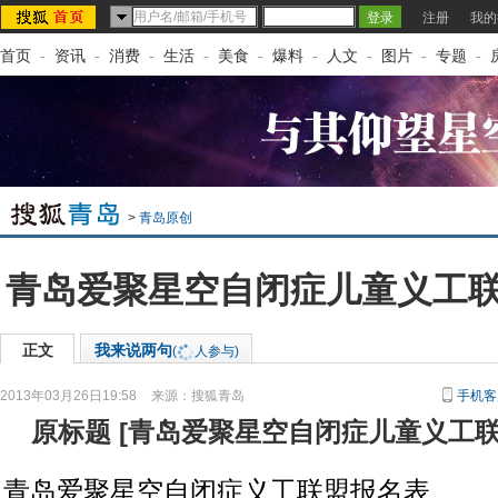
注册
我的
首页
-
资讯
-
消费
-
生活
-
美食
-
爆料
-
人文
-
图片
-
专题
-
>
青岛原创
青岛爱聚星空自闭症儿童义工
正文
我来说两句
(
人参与)
2013年03月26日19:58
来源：
搜狐青岛
手机客
原标题
[
青岛爱聚星空自闭症儿童义工
青岛爱聚星空自闭症义工联盟报名表