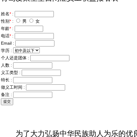
姓名
*
:
性别
*
:
男
女
年龄
*
:
电话
*
:
Email :
学历 :
个人还是团体 :
人数 :
义工类型 :
特长 :
做义工时间 :
备注 :
为了大力弘扬中华民族助人为乐的优良