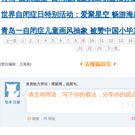
世界自闭症日特别活动：爱聚星空 畅游海
青岛一自闭症儿童画风抽象 被赞中国小毕
上一页
1
2
3
4
5
6
7
8
9
10
11
12
13
14
21
22
23
下一页
(责任编辑：王海英)
发表给力评论！看新闻，说两句。
登录
/
注册
表情
辩论
C