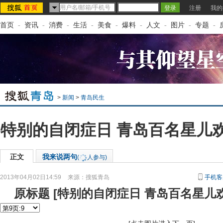
注册
我的
首页
-
资讯
-
消费
-
生活
-
美食
-
爆料
-
人文
-
图片
-
专题
-
>
新闻
>
青岛民生
特别的自闭症日 青岛百名星儿
正文
我来说两句
(
人参与)
2013年04月02日14:59
来源：
搜狐青岛
手机客
原标题
[
特别的自闭症日 青岛百名星儿