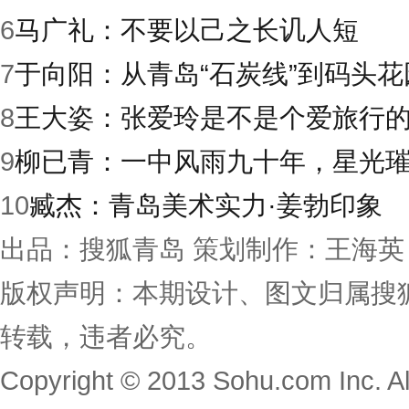
6
马广礼：不要以己之长讥人短
7
于向阳：从青岛“石炭线”到码头花
8
王大姿：张爱玲是不是个爱旅行
9
柳已青：一中风雨九十年，星光
10
臧杰：青岛美术实力·姜勃印象
出品：搜狐青岛 策划制作：王海英
版权声明：本期设计、图文归属搜
转载，违者必究。
Copyright © 2013 Sohu.com Inc