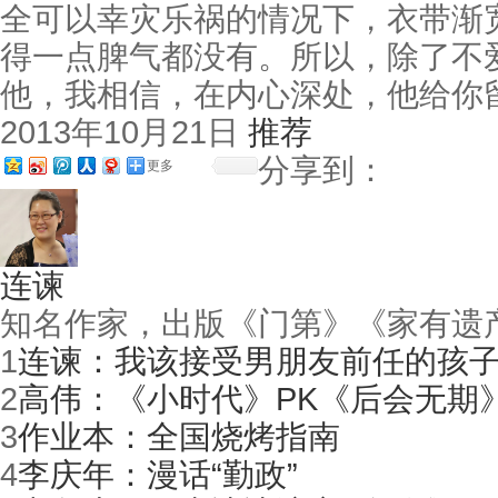
全可以幸灾乐祸的情况下，衣带渐
得一点脾气都没有。所以，除了不
他，我相信，在内心深处，他给你
2013年10月21日
推荐
分享到：
更多
连谏
知名作家，出版《门第》《家有遗
1
连谏：我该接受男朋友前任的孩
2
高伟：《小时代》PK《后会无期
3
作业本：全国烧烤指南
4
李庆年：漫话“勤政”