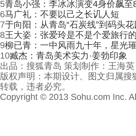
5
青岛小强：李冰冰演变4身价飙至8
6
马广礼：不要以己之长讥人短
7
于向阳：从青岛“石炭线”到码头花
8
王大姿：张爱玲是不是个爱旅行
9
柳已青：一中风雨九十年，星光
10
臧杰：青岛美术实力·姜勃印象
出品：搜狐青岛 策划制作：王海英
版权声明：本期设计、图文归属搜
转载，违者必究。
Copyright © 2013 Sohu.com Inc