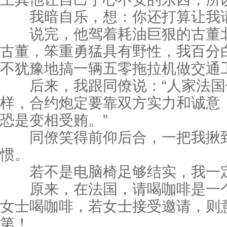
我暗自乐，想：你还打算让我请
说完，他驾着耗油巨狠的古董北京
古董，笨重勇猛具有野性，我百分
不犹豫地搞一辆五零拖拉机做交通
后来，我跟同僚说：“人家法国佬
样，合约炮定要靠双方实力和诚意
恐是变相受贿。”
同僚笑得前仰后合，一把我揪到
惯。
若不是电脑椅足够结实，我一定
原来，在法国，请喝咖啡是一个
女士喝咖啡，若女士接受邀请，则
第！