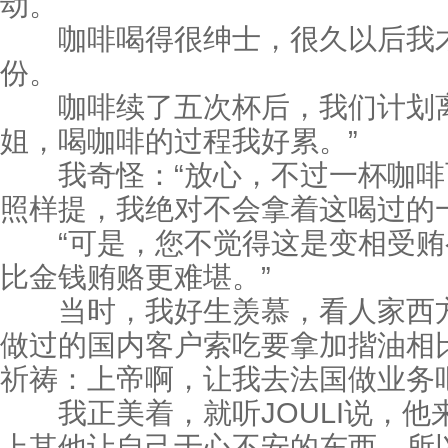
动。
咖啡喝得很绅士，很久以后我才
份。
咖啡续了五次杯后，我们计划离开
姐，喝咖啡的过程我好累。”
我奇怪：“放心，不过一杯咖啡
照样提，我绝对不会拿着这喝过的
“可是，您不觉得这是变相受贿
比金钱贿赂更难堪。”
当时，我好生羡慕，看人家西方
做过的国内客户索吃要拿加揩油相
祈祷：上帝啊，让我去法国做业务
我正美着，就听JOULI说，他
上其他让自己于心不安的东西，所