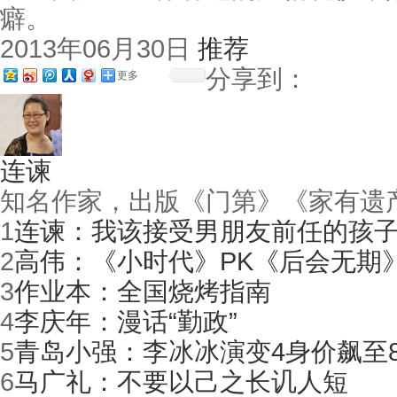
癖。
2013年06月30日
推荐
分享到：
更多
连谏
知名作家，出版《门第》《家有遗
1
连谏：我该接受男朋友前任的孩
2
高伟：《小时代》PK《后会无期
3
作业本：全国烧烤指南
4
李庆年：漫话“勤政”
5
青岛小强：李冰冰演变4身价飙至8
6
马广礼：不要以己之长讥人短