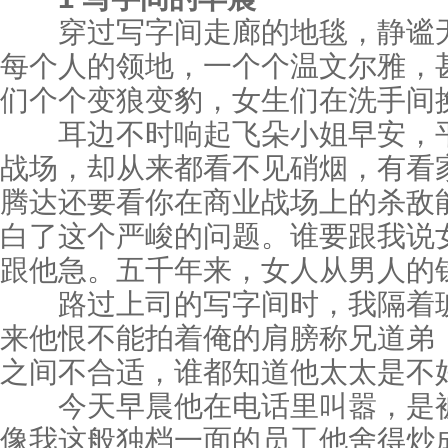
穿过写字间走廊的地毯，静谧无
每个人的领地，一个个温文尔雅，
们个个变狼变豹，女生们在洗手间
耳边不时响起飞朵小姐早安，平
战场，却从来都看不见硝烟，有看
腾达还要看你在商业战场上的杀敌
白了这个严峻的问题。谁要跟我说
跟他急。五千年来，女人从男人的
路过上司的写字间时，我隔着玻
来他恨不能拍着俺的肩膀称兄道弟
之间不合适，谁都知道他太太是不
今天早晨他在电话里叫嚣，是被我
像我这般独档一面的员工他舍得炒