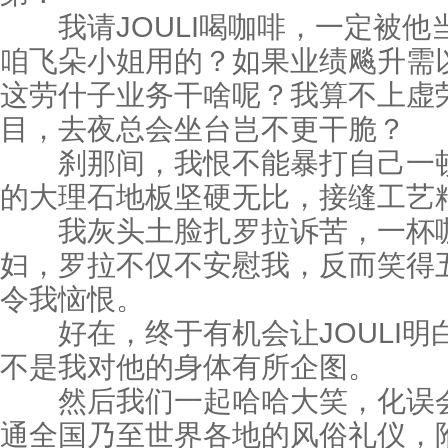
我请JOULI喝咖啡，一定被他
咱飞朵小姐用的？如果业绩飚升需
这劳什子业务干啥呢？我算不上虚
目，去夜总会坐台岂不更干脆？
刹那间，我恨不能暴打自己一顿
的大理石地板坚硬无比，接缝工艺
我灰头土脸扎罗拉诉苦，一杯咖
妇，罗拉不仅不安慰我，反而笑得
令我恼恨。
好在，终于有机会让JOULI明
不是我对他的身体有所企图。
然后我们一起哈哈大笑，化误会
通全国乃至世界各地的风俗礼仪，