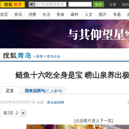
注册
我的
首页
-
资讯
-
消费
-
生活
-
美食
-
爆料
-
人文
-
图片
-
专题
-
>
新闻
>
青岛社会
鲢鱼十六吃全身是宝 崂山泉养出极
正文
我来说两句
(
人参与)
2014年05月20日07:16
来源：
青岛新闻网
第2页 :2
[点击图片进入下一页]