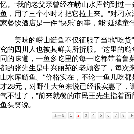
忆。“我的老父亲曾经在崂山水库钓到过一
鱼，用了三个小时才把它拉上来。”对刁永
家餐饮酒店是一件“快乐”的事，能“延续童
美味的崂山鲢鱼不仅征服了当地“吃货”，
究的四川人也被其鲜美所折服。“这里的鲢
同的味道，一鱼多吃里的每一吃都带着鲁菜
都的张先生是中兴丽苑的老顾客了，每次
山水库鲢鱼。“价格实在，不论一鱼几吃都
才28元，对野生大鱼来说已经很实惠了，
气不过了，”前来就餐的市民王先生指着面
鱼头笑说。
上一页
1
2
3
4
5
6
7
8
下