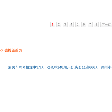
1
2
3
4
5
6
7
8
下一页
彩民车牌号投注中3.9万
双色球148期开奖:头奖11注666万
徐州小