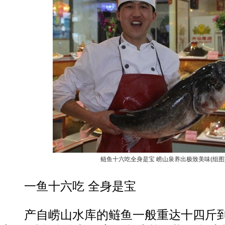
鲢鱼十六吃全身是宝 崂山泉养出极致美味(组图
一鱼十六吃 全身是宝
产自崂山水库的鲢鱼一般重达十四斤到