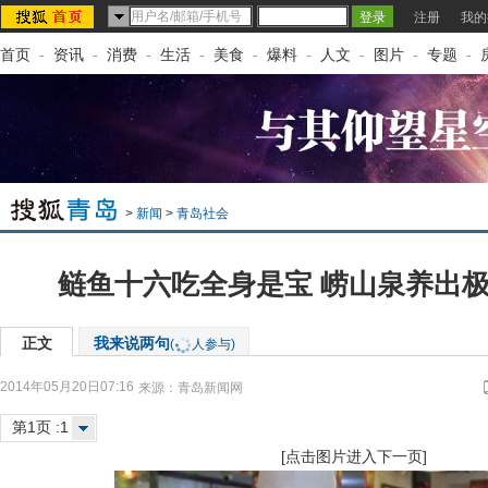
注册
我的
首页
-
资讯
-
消费
-
生活
-
美食
-
爆料
-
人文
-
图片
-
专题
-
>
新闻
>
青岛社会
鲢鱼十六吃全身是宝 崂山泉养出极
正文
我来说两句
(
人参与)
2014年05月20日07:16
来源：
青岛新闻网
第1页 :1
[点击图片进入下一页]