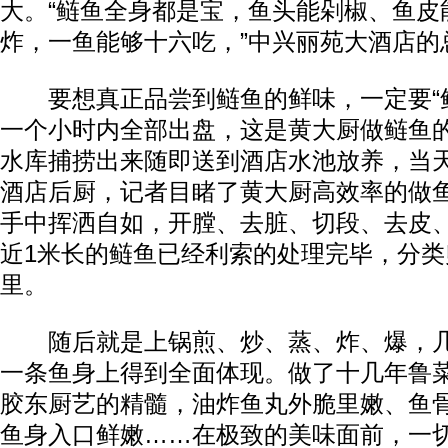
大。“鲢鱼全身都是宝，鱼头能剁椒、鱼皮
炸，一鱼能够十六吃，”中兴丽苑大酒店的
要想真正品尝到鲢鱼的鲜味，一定要“鲜
一个小时内全部出盘，这是黄大厨做鲢鱼
水库捕捞出来随即送到酒店水池放养，当
酒店后厨，记者目睹了黄大厨高效率的做
手中挥洒自如，开膛、去脏、切段、去皮
近1米长的鲢鱼已经利索的处理完毕，分类
里。
随后就是上锅煎、炒、蒸、炸、爆，几
一条鱼身上得到全面体现。做了十几年鲁
胶东厨艺的精髓，油炸鱼丸外脆里嫩、鱼
鱼身入口鲜嫩……在极致的美味面前，一