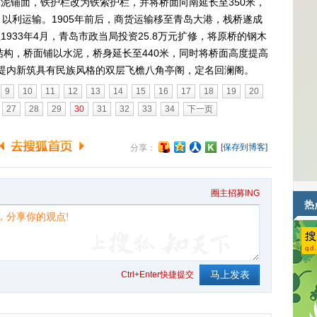
水泥铺面，铁护栏改为铁索护栏，并将桥面向南延长至350米，
以利运输。1905年前后，商货运输移至青岛大港，栈桥遂成
1933年4月，青岛市政当局投资25.8万元扩修，将原桥的钢木
结构，桥面铺以水泥，桥身延长至440米，同时将桥面高度提高
，堤内新筑具有民族风格的双层飞檐八角亭阁，定名回澜阁。
9
10
11
12
13
14
15
16
17
18
19
20
27
28
29
30
31
32
33
34
下一页
[保存到博客]
分享：
圈主招募ING
热
Ctrl+Enter快捷提交