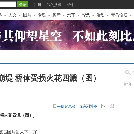
注册
我的搜狐
邮件
料
-
人文
-
图片
-
专题
-
房产
-
汽车
-
彩票
-
活动
-
青岛论坛
-
崩堤 桥体受损火花四溅（图）
热词
保存到博客
手机客户端
受损火花四溅（图）
]
[点击图片进入下一页]