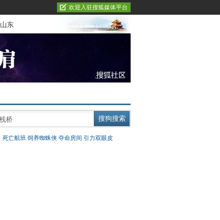
欢迎入驻搜狐媒体平台
山东
：
死亡航班
饲养蜘蛛侠
夺命房间
引力双眼皮