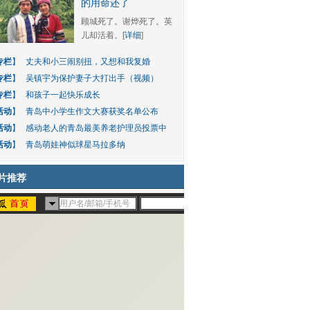
的用命还了
顾城死了。谢烨死了。英
儿却活着。[
详细
]
专栏
】
丈夫和小三闹别扭，又想和我复婚
专栏
】
吴镇宇为保护妻子大打出手（视频）
专栏
】
和孩子一起快乐成长
活动
】
青岛中小学生作文大赛获奖名单公布
活动
】
感动老人的青岛最美养老护理员投票中
活动
】
青岛萌娃神似球星马拉多纳
片推荐