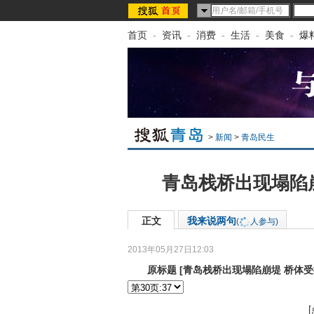
首页
-
资讯
-
消费
-
生活
-
美食
-
爆
>
新闻
>
青岛民生
青岛栈桥出现塌陷
正文
我来说两句
(
人参与)
2013年05月27日12:03
来源：
新华网
原标题
[
青岛栈桥出现塌陷崩堤 桥体