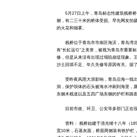
5月27日上午，青岛标志性建筑栈桥桥
侧，有二三十米的桥体受损。早先网友拍
的火花和烟雾。
栈桥位于青岛市市南区海滨，青岛湾北
有“长虹远引”之美誉，被视为青岛市重要
修，但是从来没有出现过塌陷崩堤现象。
沙土回填不足、年久失修等原因有关。据了
受昨夜风雨大浪影响，青岛沿海一线出
洞，保护坝体的石头被海水冲刷到海里，
东侧木栈道以及五四广场东侧的护栏和路
目前市政、环卫、公安等多部门正在现
资料： 栈桥始建于清光绪十八年（1892
宽10米，石基灰面，桥面两侧装有铁护栏