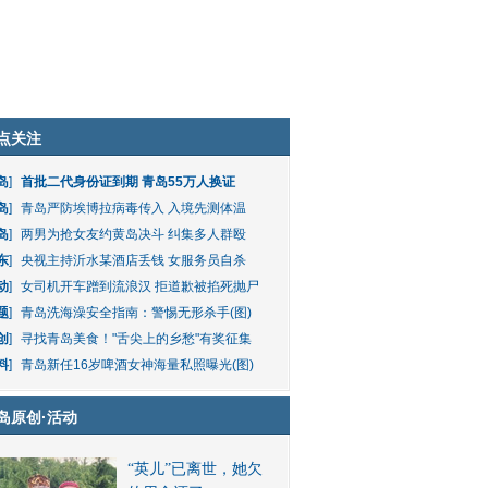
点关注
岛
]
首批二代身份证到期 青岛55万人换证
岛
]
青岛严防埃博拉病毒传入 入境先测体温
岛
]
两男为抢女友约黄岛决斗 纠集多人群殴
东
]
央视主持沂水某酒店丢钱 女服务员自杀
动
]
女司机开车蹭到流浪汉 拒道歉被掐死抛尸
题
]
青岛洗海澡安全指南：警惕无形杀手(图)
创
]
寻找青岛美食！"舌尖上的乡愁"有奖征集
料
]
青岛新任16岁啤酒女神海量私照曝光(图)
岛原创
·
活动
“英儿”已离世，她欠