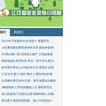
排行
周排行
2013年日本最热AV女优前十 童颜巨乳
少妇遭强暴拍裸照保持性关系 摆各种姿势(
4大阔太豪门录:刘涛老公破产 王艳赵薇奢
裸体瑜伽在美受欢迎 男女一丝不挂尺度大(
多对青年男女公众场合性行为 放荡引众怒(
17岁女生遭7人轮奸 曝令人震惊的轮奸惨
女优麻生希忆拍AV过程：整天做爱站到腿软
“雌雄同体人”阿华的尴尬人生:拥有双性生
成人奶妈地下交易全过程 喂食时两人全裸(
青岛男子遇高利贷陷阱：借2.5万赔进去一