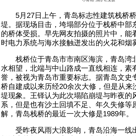
小青岛门前护栏受损
5月27日上午，青岛标志性建筑栈桥桥
堤。据现场目击，垮塌部分位于栈桥中部
的桥体受损。早先网友拍摄的照片中，能
时电力系统与海水接触迸发出的火花和烟
栈桥位于青岛市市南区海滨，青岛湾北
水相望，北端与中山路成一直线相连，素有
誉，被视为青岛市重要标志。据青岛文史
桥自建成以来历经20余次大修，但是从来
堤现象。王铎认为此次塌陷崩堤与昨夜的
系，但是也有沙土回填不足、年久失修等
解，青岛栈桥的最近一次大修是1989年。
受昨夜风雨大浪影响，青岛沿海一线出