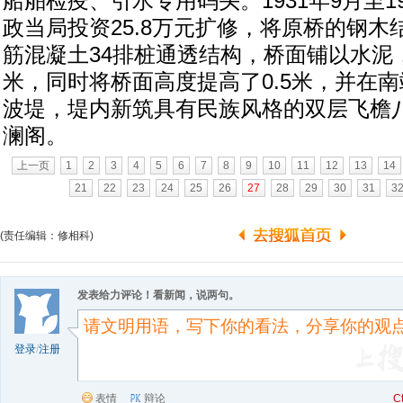
船舶检疫、引水专用码头。1931年9月至1
政当局投资25.8万元扩修，将原桥的钢
筋混凝土34排桩通透结构，桥面铺以水泥，
米，同时将桥面高度提高了0.5米，并在
波堤，堤内新筑具有民族风格的双层飞檐
澜阁。
上一页
1
2
3
4
5
6
7
8
9
10
11
12
13
14
21
22
23
24
25
26
27
28
29
30
31
3
(责任编辑：修相科)
发表给力评论！看新闻，说两句。
登录
/
注册
表情
辩论
C