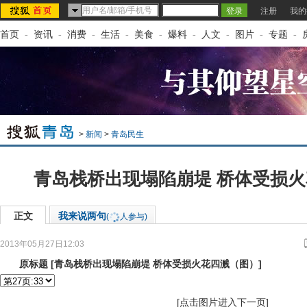
注册
我的
首页
-
资讯
-
消费
-
生活
-
美食
-
爆料
-
人文
-
图片
-
专题
-
>
新闻
>
青岛民生
青岛栈桥出现塌陷崩堤 桥体受损
正文
我来说两句
(
人参与)
2013年05月27日12:03
来源：
新华网
原标题
[
青岛栈桥出现塌陷崩堤 桥体受损火花四溅（图）
]
[点击图片进入下一页]