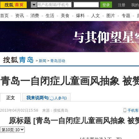
注册
我的
首页
-
资讯
-
消费
-
生活
-
美食
-
爆料
-
人文
-
图片
-
专题
-
>
新闻
>
青岛活动
青岛一自闭症儿童画风抽象 被
正文
我来说两句
(
人参与)
2013年04月02日15:58
来源：
搜狐青岛
手机客
原标题
[
青岛一自闭症儿童画风抽象 被