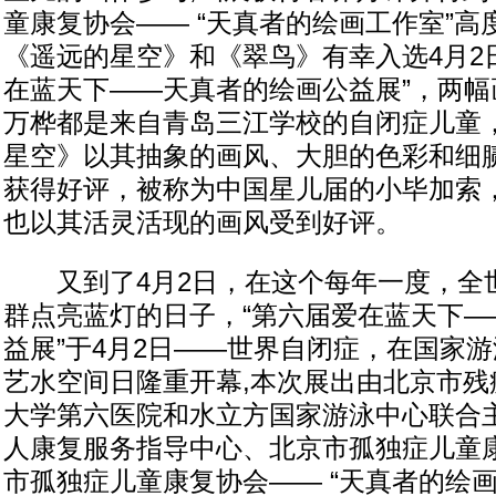
童康复协会—— “天真者的绘画工作室”高
《遥远的星空》和《翠鸟》有幸入选4月2
在蓝天下——天真者的绘画公益展”，两幅
万桦都是来自青岛三江学校的自闭症儿童
星空》以其抽象的画风、大胆的色彩和细
获得好评，被称为中国星儿届的小毕加索
也以其活灵活现的画风受到好评。
又到了4月2日，在这个每年一度，全
群点亮蓝灯的日子，“第六届爱在蓝天下—
益展”于4月2日——世界自闭症，在国家
艺水空间日隆重开幕,本次展出由北京市残
大学第六医院和水立方国家游泳中心联合
人康复服务指导中心、北京市孤独症儿童
市孤独症儿童康复协会—— “天真者的绘