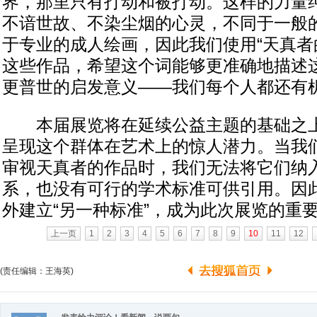
界，那里只有打动和被打动。这样的力量
不谙世故、不染尘烟的心灵，不同于一般
于专业的成人绘画，因此我们使用“天真者
这些作品，希望这个词能够更准确地描述
更普世的启发意义――我们每个人都还有
本届展览将在延续公益主题的基础之上
呈现这个群体在艺术上的惊人潜力。当我
审视天真者的作品时，我们无法将它们纳
系，也没有可行的学术标准可供引用。因
外建立“另一种标准”，成为此次展览的重
上一页
1
2
3
4
5
6
7
8
9
10
11
12
(责任编辑：王海英)