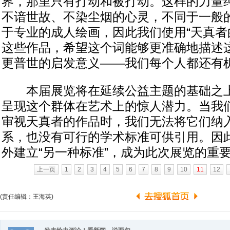
界，那里只有打动和被打动。这样的力量
不谙世故、不染尘烟的心灵，不同于一般
于专业的成人绘画，因此我们使用“天真者
这些作品，希望这个词能够更准确地描述
更普世的启发意义――我们每个人都还有
本届展览将在延续公益主题的基础之上
呈现这个群体在艺术上的惊人潜力。当我
审视天真者的作品时，我们无法将它们纳
系，也没有可行的学术标准可供引用。因
外建立“另一种标准”，成为此次展览的重
上一页
1
2
3
4
5
6
7
8
9
10
11
12
(责任编辑：王海英)