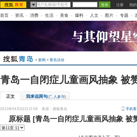
注册
我的
首页
-
资讯
-
消费
-
生活
-
美食
-
爆料
-
人文
-
图片
-
专题
-
>
新闻
>
青岛活动
青岛一自闭症儿童画风抽象 被
正文
我来说两句
(
人参与)
2013年04月02日15:58
来源：
搜狐青岛
手机客
原标题
[
青岛一自闭症儿童画风抽象 被