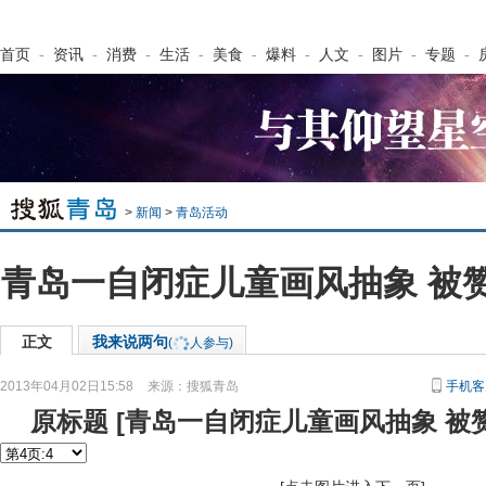
首页
-
资讯
-
消费
-
生活
-
美食
-
爆料
-
人文
-
图片
-
专题
-
>
新闻
>
青岛活动
青岛一自闭症儿童画风抽象 被
正文
我来说两句
(
人参与)
2013年04月02日15:58
来源：
搜狐青岛
手机客
原标题
[
青岛一自闭症儿童画风抽象 被