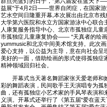
群点亮蓝灯的日子，“第六届爱在蓝天下—
益展”于4月2日——世界自闭症，在国家
艺水空间日隆重开幕,本次展出由北京市残
大学第六医院和水立方国家游泳中心联合
人康复服务指导中心、北京市孤独症儿童
市孤独症儿童康复协会—— “天真者的绘
yummusic和北京中间美术馆支持。此次
爱心支持，以公益为主导，意在向社会呈
美好的一面，借助绘画的形式使得孤独症
精神领域回归社会。
开幕式当天著名舞蹈家张天爱老师和她
彩的舞蹈表演，民间歌手王天演唱专为孤
曲，还有孤独症小艺术家的手风琴表演和
义演。开幕式还举行了《第五届“爱在蓝天