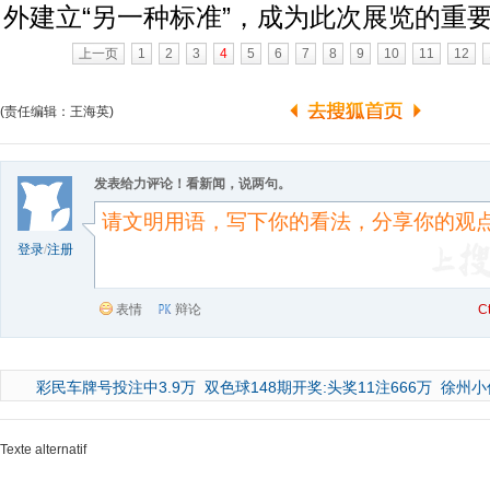
外建立“另一种标准”，成为此次展览的重
上一页
1
2
3
4
5
6
7
8
9
10
11
12
(责任编辑：王海英)
发表给力评论！看新闻，说两句。
登录
/
注册
表情
辩论
C
彩民车牌号投注中3.9万
双色球148期开奖:头奖11注666万
徐州小
Texte alternatif