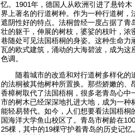
忆。1901年，德国人从欧洲引进了悬铃
界上著名的行道树种。作为一种行道树，
遮阴性好的特点。法桐曾经一度占据了青
壮的躯干，伸展的树枝，婆娑的枝叶，浓
巷随处可见法国梧桐的身姿。这种生命力
瓦的欧式建筑，涌动的大海碧波，成为这
色调。
随着城市的改造和对行道树多样化的追
的法桐被其他树种所置换。那些娇嫩的、
香樟树取代了法国梧桐，很多老青岛心中
市的树木已经深深地扎进大地，成为一种
能轻易替代。如今，人们想要看法国梧桐
国海洋大学鱼山校区了。青岛市树龄在10
25棵，其中的19棵守护着青岛的历史记