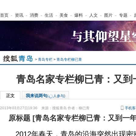
首页
-
资讯
-
消费
-
生活
-
美食
-
爆料
-
人文
-
图片
-
专题
-
>
青岛专栏
>
青岛专栏柳已青
青岛名家专栏柳已青：又到
正文
我来说两句
(
人参与)
2013年03月27日19:36
来源：
搜狐青岛
作者：柳已青
手机客
原标题
[
青岛名家专栏柳已青：又到一
2012年春天，青岛的沿海突然出现密