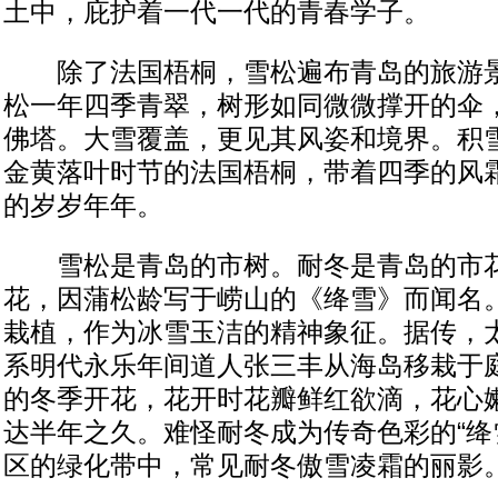
土中，庇护着一代一代的青春学子。
除了法国梧桐，雪松遍布青岛的旅游景
松一年四季青翠，树形如同微微撑开的伞
佛塔。大雪覆盖，更见其风姿和境界。积
金黄落叶时节的法国梧桐，带着四季的风
的岁岁年年。
雪松是青岛的市树。耐冬是青岛的市花
花，因蒲松龄写于崂山的《绛雪》而闻名
栽植，作为冰雪玉洁的精神象征。据传，
系明代永乐年间道人张三丰从海岛移栽于
的冬季开花，花开时花瓣鲜红欲滴，花心
达半年之久。难怪耐冬成为传奇色彩的“绛
区的绿化带中，常见耐冬傲雪凌霜的丽影