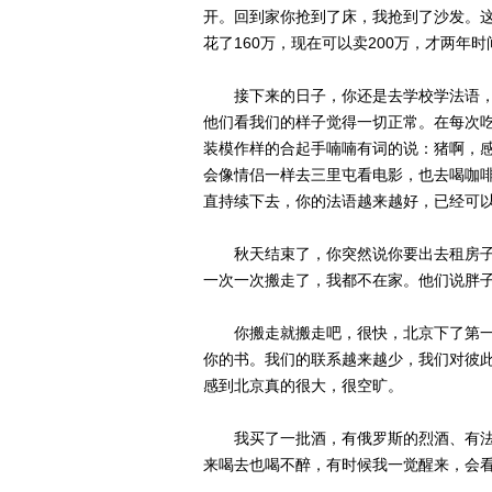
开。回到家你抢到了床，我抢到了沙发。
花了160万，现在可以卖200万，才两年
接下来的日子，你还是去学校学法语，
他们看我们的样子觉得一切正常。在每次
装模作样的合起手喃喃有词的说：猪啊，
会像情侣一样去三里屯看电影，也去喝咖
直持续下去，你的法语越来越好，已经可以
秋天结束了，你突然说你要出去租房子
一次一次搬走了，我都不在家。他们说胖
你搬走就搬走吧，很快，北京下了第一
你的书。我们的联系越来越少，我们对彼
感到北京真的很大，很空旷。
我买了一批酒，有俄罗斯的烈酒、有法
来喝去也喝不醉，有时候我一觉醒来，会