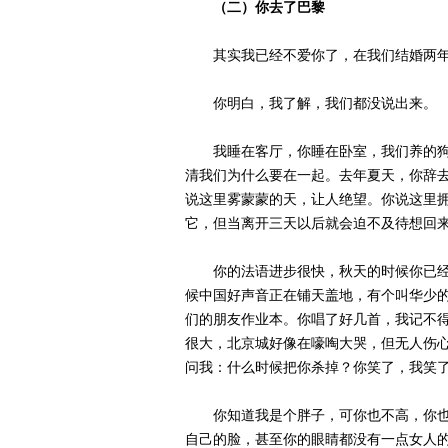
（二）你去了巴黎
其实我已经不爱你了，在我们结婚两年
你明白，我了解，我们都没说出来。
我睡在客厅，你睡在卧室，我们养的狗
清我们为什么要在一起。去年夏天，你辞
说这里雾蒙蒙的天，让人绝望。你说这里
它，但当离开三天以后就会迫不及待想回
你的法语进步很快，秋天的时候你已经会
候中国好声音正在铺天盖地，有个叫华少
们的朋友作业本。你唱了好几首，我记不
很大，北京城好像在嚎啕大哭，但无人伤
问我：什么时候把你杀掉？你笑了，我笑
你知道我是个胖子，可你也不高，你也不
自己的脸，甚至你的眼睛都没有一点女人