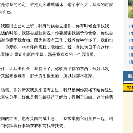
这是你我的约定，谁抢到床谁就睡床。这个家不大，我买的时候
时间而已。
我照旧去公司上班，我有时候会去接你，你有时候会来找我，
【
吃饭的时候，我还会威胁你说：你要感谢我赐予你食物。你也会
【
感谢你赐予我食物。因为你没有工作，我养你半年多了。我们也
【
啡，你爱吃一些奇怪的蛋糕，我抽烟。我一直以为日子会这样一
【
看懂让.雷诺电影的字幕，那是我喜欢的一个男演员。
【
【
住，让我出租金，我答应了。你收拾了你的东西，分好几次，
子哭起来很难看，胖子流泪很丑陋，所以我都不在家。
图
场雪。你的新家我从来没有去过，我只是到你家楼下给你送过
此宣告分手。好像是我们都获得了解放，得到了自由。这时候我
国的红酒、也有英国的威士忌……我常常把它们兑在一起，喝
看到你踩着行李箱在衣柜前找来找去。