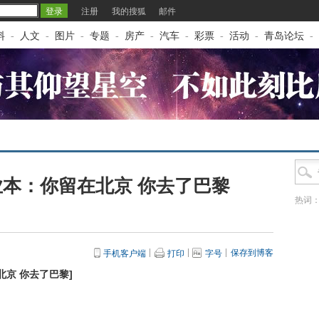
注册
我的搜狐
邮件
料
-
人文
-
图片
-
专题
-
房产
-
汽车
-
彩票
-
活动
-
青岛论坛
-
本：你留在北京 你去了巴黎
热词
保存到博客
手机客户端
打印
字号
北京 你去了巴黎
]