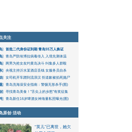
点关注
岛
]
首批二代身份证到期 青岛55万人换证
岛
]
青岛严防埃博拉病毒传入 入境先测体温
岛
]
两男为抢女友约黄岛决斗 纠集多人群殴
东
]
央视主持沂水某酒店丢钱 女服务员自杀
动
]
女司机开车蹭到流浪汉 拒道歉被掐死抛尸
题
]
青岛洗海澡安全指南：警惕无形杀手(图)
创
]
寻找青岛美食！"舌尖上的乡愁"有奖征集
料
]
青岛新任16岁啤酒女神海量私照曝光(图)
岛原创
·
活动
“英儿”已离世，她欠