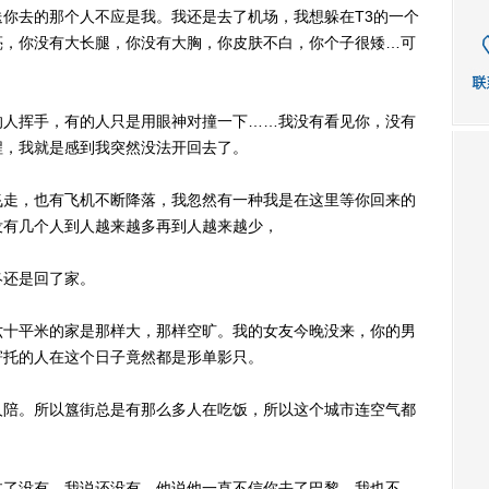
去的那个人不应是我。我还是去了机场，我想躲在T3的一个
亮，你没有大长腿，你没有大胸，你皮肤不白，你个子很矮…可
人挥手，有的人只是用眼神对撞一下……我没有看见你，没有
程，我就是感到我突然没法开回去了。
走，也有飞机不断降落，我忽然有一种我是在这里等你回来的
没有几个人到人越来越多再到人越来越少，
还是回了家。
十平米的家是那样大，那样空旷。我的女友今晚没来，你的男
寄托的人在这个日子竟然都是形单影只。
陪。所以簋街总是有那么多人在吃饭，所以这个城市连空气都
了没有，我说还没有。他说他一直不信你去了巴黎，我也不