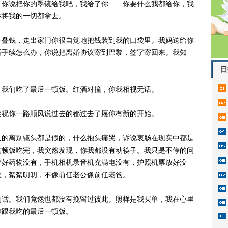
。你说把你的墨镜给我吧，我给了你……你要什么我都给你，我
你将我的一切都拿去。
叠钱，走出家门你很自觉地把钱装到我的口袋里。我妈送给你
婚手续怎么办，你说把离婚协议寄到巴黎，签字寄回来。我知
日
我们吃了最后一顿饭。红酒对撞，你我相视无话。
祝你一路顺风说过去的都过去了愿你有新的开始。
的离别镜头都是假的，什么抱头痛哭，诉说衷肠在现实中都是
这顿饭吃完，我突然发现，你我都没有动筷子。我只是不停的问
带好药物没有，手机相机录音机充满电没有，护照机票放好没
歪，絮絮叨叨，不像前任老公像前任老爸。
话。我们竟然也都没有挽留过彼此。照样是我买单，我在心里
你跟我吃的最后一顿饭。