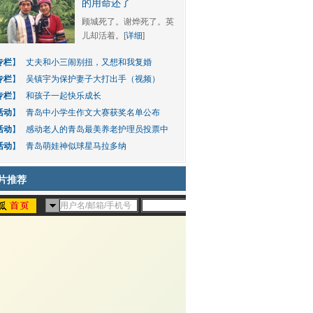
的用命还了
顾城死了。谢烨死了。英
儿却活着。[
详细
]
专栏
】
丈夫和小三闹别扭，又想和我复婚
专栏
】
吴镇宇为保护妻子大打出手（视频）
专栏
】
和孩子一起快乐成长
活动
】
青岛中小学生作文大赛获奖名单公布
活动
】
感动老人的青岛最美养老护理员投票中
活动
】
青岛萌娃神似球星马拉多纳
片推荐