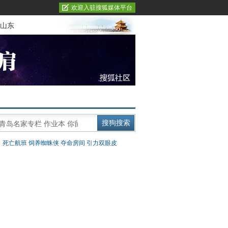
欢迎入驻搜狐媒体平台
山东
：
死亡航班
饲养蜘蛛侠
夺命房间
引力双眼皮