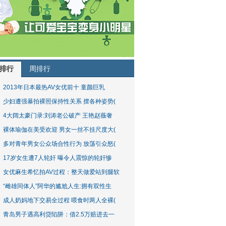
排行
周排行
2013年日本最热AV女优前十 童颜巨乳
少妇遭强暴拍裸照保持性关系 摆各种姿势(
4大阔太豪门录:刘涛老公破产 王艳赵薇奢
裸体瑜伽在美受欢迎 男女一丝不挂尺度大(
多对青年男女公众场合性行为 放荡引众怒(
17岁女生遭7人轮奸 曝令人震惊的轮奸惨
女优麻生希忆拍AV过程：整天做爱站到腿软
“雌雄同体人”阿华的尴尬人生:拥有双性生
成人奶妈地下交易全过程 喂食时两人全裸(
青岛男子遇高利贷陷阱：借2.5万赔进去一