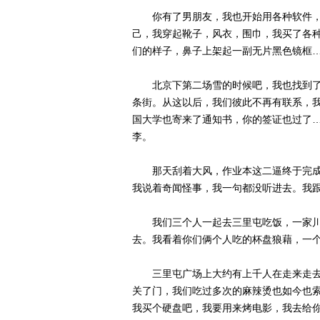
你有了男朋友，我也开始用各种软件，
己，我穿起靴子，风衣，围巾，我买了各种
们的样子，鼻子上架起一副无片黑色镜框
北京下第二场雪的时候吧，我也找到了
条街。从这以后，我们彼此不再有联系，
国大学也寄来了通知书，你的签证也过了
李。
那天刮着大风，作业本这二逼终于完成
我说着奇闻怪事，我一句都没听进去。我
我们三个人一起去三里屯吃饭，一家川
去。我看着你们俩个人吃的杯盘狼藉，一
三里屯广场上大约有上千人在走来走去
关了门，我们吃过多次的麻辣烫也如今也
我买个硬盘吧，我要用来烤电影，我去给