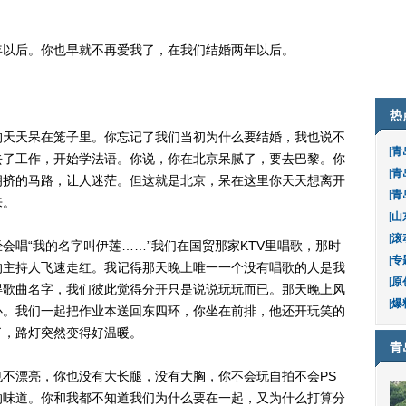
以后。你也早就不再爱我了，在我们结婚两年以后。
热
天天呆在笼子里。你忘记了我们当初为什么要结婚，我也说不
[
青
去了工作，开始学法语。你说，你在北京呆腻了，要去巴黎。你
[
青
拥挤的马路，让人迷茫。但这就是北京，呆在这里你天天想离开
[
青
来。
[
山
[
滚
唱“我的名字叫伊莲……”我们在国贸那家KTV里唱歌，那时
[
专
的主持人飞速走红。我记得那天晚上唯一一个没有唱歌的人是我
[
原
得歌曲名字，我们彼此觉得分开只是说说玩玩而已。那天晚上风
[
爆
心。我们一起把作业本送回东四环，你坐在前排，他还开玩笑的
了，路灯突然变得好温暖。
青
漂亮，你也没有大长腿，没有大胸，你不会玩自拍不会PS
的味道。你和我都不知道我们为什么要在一起，又为什么打算分