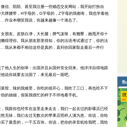
微信、陌陌、甚至我注册一些婚恋交友网站，我开始打扮自
大牌腰带，H字母的，G字母的，Z字母的我都有，我也学着他
……作业本嘲笑我说，你越来越像一个港怂了。
女朋友。皮肤白净，大长腿；脾气泼辣，有翘臀，她甩开你十
我懒得理你。我从朋友那里得知，你的法语考试通过了，你的法
……我从来都不相信这些是真的，直到你回家取走最后一件行
了他人生的创举：出国并且从国外安全回来。他洋洋自得地跟
跟他说你就要去法国了，来见最后一面吧。
热
菜馆，辣的我难受，你吃的很开心，我吃了三口，再也吃不下
个劲的抽烟，假装我很忙的样子不停地看手机。
，我跟你也经常在这里走来走去，我们一起去过的影碟店已经
索然无味，我们去过无数次的苹果店照样人满为患。你说，你给
你买了最贵的，一千五百块。你说，把你的录音机给我吧，我给