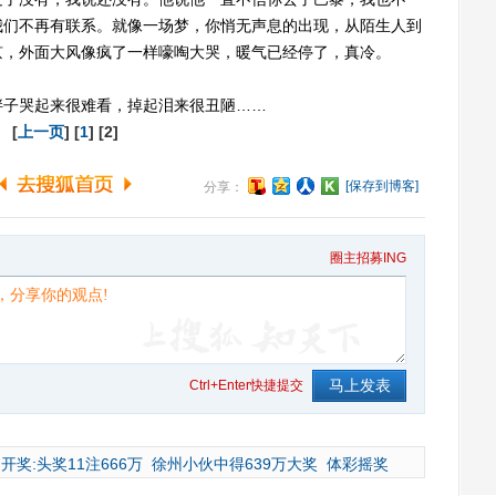
我们不再有联系。就像一场梦，你悄无声息的出现，从陌生人到
京，外面大风像疯了一样嚎啕大哭，暖气已经停了，真冷。
子哭起来很难看，掉起泪来很丑陋……
[
上一页
] [
1
] [2]
[保存到博客]
分享：
圈主招募ING
Ctrl+Enter快捷提交
开奖:头奖11注666万
徐州小伙中得639万大奖
体彩摇奖