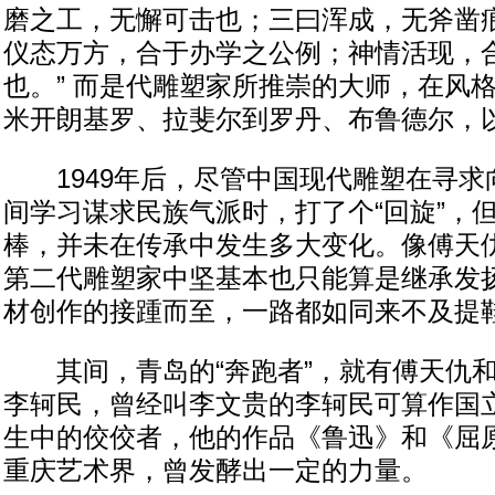
磨之工，无懈可击也；三曰浑成，无斧凿
仪态万方，合于办学之公例；神情活现，
也。” 而是代雕塑家所推崇的大师，在风
米开朗基罗、拉斐尔到罗丹、布鲁德尔，
1949年后，尽管中国现代雕塑在寻求
间学习谋求民族气派时，打了个“回旋”，
棒，并未在传承中发生多大变化。像傅天
第二代雕塑家中坚基本也只能算是继承发
材创作的接踵而至，一路都如同来不及提
其间，青岛的“奔跑者”，就有傅天仇和
李轲民，曾经叫李文贵的李轲民可算作国立
生中的佼佼者，他的作品《鲁迅》和《屈原
重庆艺术界，曾发酵出一定的力量。