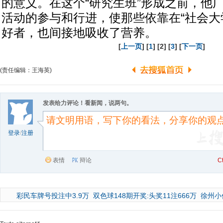
的意义。在这个“研究生班”形成之前，他
活动的参与和行进，使那些依靠在“社会大
好者，也间接地吸收了营养。
[
上一页
] [
1
] [2] [
3
] [
下一页
]
(责任编辑：王海英)
发表给力评论！看新闻，说两句。
登录
/
注册
表情
辩论
C
彩民车牌号投注中3.9万
双色球148期开奖:头奖11注666万
徐州小