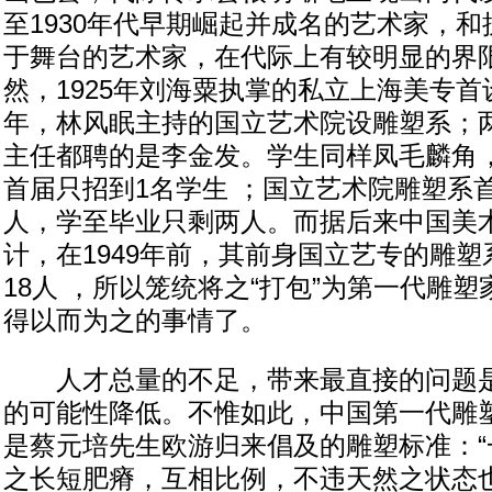
至1930年代早期崛起并成名的艺术家，
于舞台的艺术家，在代际上有较明显的界
然，1925年刘海粟执掌的私立上海美专首设
年，林风眠主持的国立艺术院设雕塑系；
主任都聘的是李金发。学生同样凤毛麟角
首届只招到1名学生 ；国立艺术院雕塑系
人，学至毕业只剩两人。而据后来中国美
计，在1949年前，其前身国立艺专的雕
18人 ，所以笼统将之“打包”为第一代雕
得以而为之的事情了。
人才总量的不足，带来最直接的问题是
的可能性降低。不惟如此，中国第一代雕
是蔡元培先生欧游归来倡及的雕塑标准：“
之长短肥瘠，互相比例，不违天然之状态