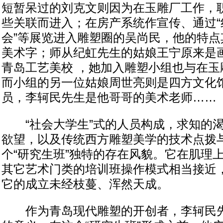
短暂呆过的刘克文则因为在玉雕厂工作，
些关联而进入；在房产系统作宣传、通过“红
会”等展览进入雕塑圈的吴尚民，他的特点
美术字；师从纪虹先生的姑娘王宁原来是
青岛工艺美校 ，她加入雕塑小组也与在玉
而小组的另一位姑娘周世亮则是四方文化
员，李轲民先生是他哥哥的美术老师……
“社会大学生”式的人员构成，求知的渴
欲望，以及传统西方雕塑美学的技术点拨
个“研究生班”独特的存在风貌。它在肌理
其它艺术门类的培训班操作模式相当接近
它的成立未经枝蔓、浑然天成。
作为青岛现代雕塑的开创者，李轲民先