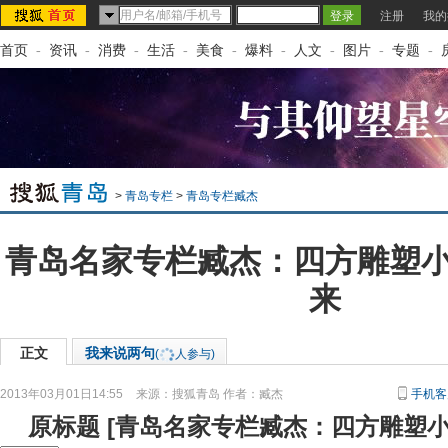
注册
我的
首页
-
资讯
-
消费
-
生活
-
美食
-
爆料
-
人文
-
图片
-
专题
-
>
青岛专栏
>
青岛专栏臧杰
青岛名家专栏臧杰：四方雕塑
来
正文
我来说两句
(
人参与)
2013年03月01日14:55
来源：
搜狐青岛
作者：臧杰
手机客
原标题
[
青岛名家专栏臧杰：四方雕塑