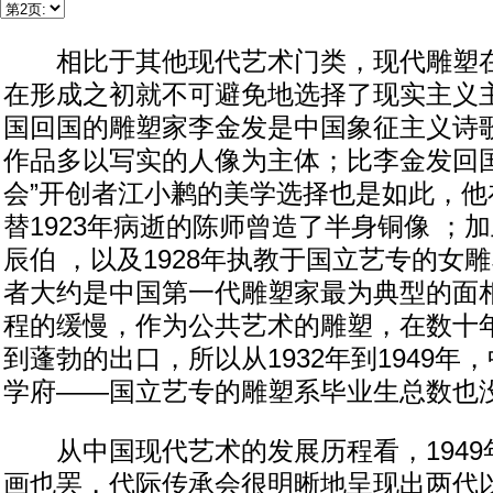
相比于其他现代艺术门类，现代雕塑在
在形成之初就不可避免地选择了现实主义主
国回国的雕塑家李金发是中国象征主义诗
作品多以写实的人像为主体；比李金发回国
会”开创者江小鹣的美学选择也是如此，他
替1923年病逝的陈师曾造了半身铜像 ；
辰伯 ，以及1928年执教于国立艺专的女
者大约是中国第一代雕塑家最为典型的面
程的缓慢，作为公共艺术的雕塑，在数十
到蓬勃的出口，所以从1932年到1949年
学府——国立艺专的雕塑系毕业生总数也
从中国现代艺术的发展历程看，1949
画也罢，代际传承会很明晰地呈现出两代以