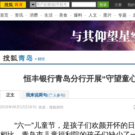
注册
我的
首页
-
资讯
-
消费
-
生活
-
美食
-
爆料
-
人文
-
图片
-
专题
-
>
财经
恒丰银行青岛分行开展“守望童
正文
我来说两句
(
人参与)
2016年06月12日18:51
来源：
搜狐财经
“六一”儿童节，是孩子们欢颜开怀的日
相比，青岛市儿童福利院的孩子们缺少了