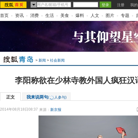
注册
我的
首页
-
资讯
-
消费
-
生活
-
美食
-
爆料
-
人文
-
图片
-
专题
-
>
新闻
>
社会新闻
李阳称欲在少林寺教外国人疯狂汉语
正文
我来说两句
(
人参与)
2014年08月18日08:37
来源：
新京报