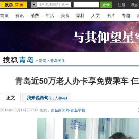
注册
我的
首页
-
资讯
-
消费
-
生活
-
美食
-
爆料
-
人文
-
图片
-
专题
-
>
新闻
>
青岛民生
青岛近50万老人办卡享免费乘车 
正文
我来说两句
(
人参与)
2014年08月14日07:33
来源：
青岛新闻网-青岛早报