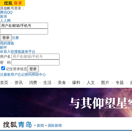
其他帐号登录：
腾讯QQ
新浪
人人网
注册
我的搜狐
邮件
欢迎入驻搜狐媒体平台
用户名
密 码
记住登录状态
注册新用户
忘记密码
帮助中心
首页
-
资讯
-
消费
-
生活
-
美食
-
爆料
-
人文
-
图片
-
专题
-
>
新闻
>
国际新闻