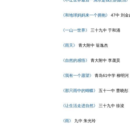
《不让世界最后一滴水是我们的眼泪》
《和地球妈妈来一个拥抱》
47中 刘金
《一山一世界》
三十九中 于和涌
《雨天》
青大附中 翁逸杰
《自然的感悟》
青大附中 李晟昊
《我有一个愿望》
青岛61中学 柳明河
《那只雨中的蝴蝶》
五十一中 曹晓彤
《让生活走进自然》
三十九中 徐浚
《雨》
九中 朱光玲