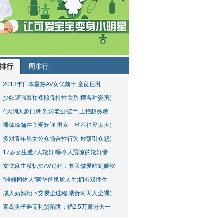
排行
周排行
2013年日本最热AV女优前十 童颜巨乳
少妇遭强暴拍裸照保持性关系 摆各种姿势(
4大阔太豪门录:刘涛老公破产 王艳赵薇奢
裸体瑜伽在美受欢迎 男女一丝不挂尺度大(
多对青年男女公众场合性行为 放荡引众怒(
17岁女生遭7人轮奸 曝令人震惊的轮奸惨
女优麻生希忆拍AV过程：整天做爱站到腿软
“雌雄同体人”阿华的尴尬人生:拥有双性生
成人奶妈地下交易全过程 喂食时两人全裸(
青岛男子遇高利贷陷阱：借2.5万赔进去一