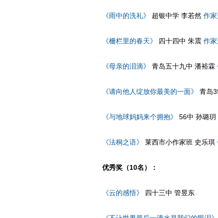
《雨中的洗礼》
超银中学 李若然
作家
《栅栏里的春天》
四十四中 朱震
作家
《母亲的泪滴》
青岛五十九中 潘裕霖
《请向他人绽放你最美的一面》
青岛3
《与地球妈妈来个拥抱》
56中 孙璐玥
《法桐之语》
莱西市小作家班 史乐琪
优秀奖（10名）：
《云的感悟》
四十三中 管昱东