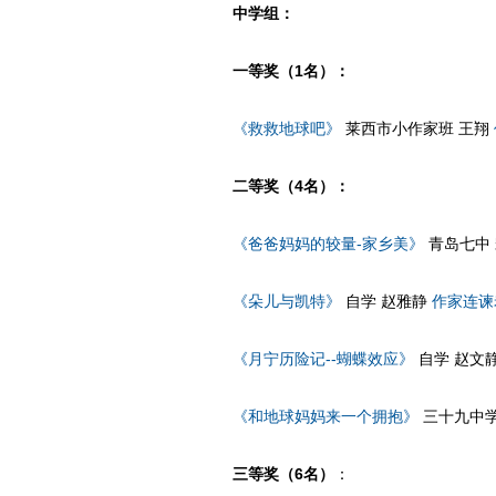
中学组：
一等奖（1名）：
《救救地球吧》
莱西市小作家班 王翔
二等奖（4名）：
《爸爸妈妈的较量-家乡美》
青岛七中
《朵儿与凯特》
自学 赵雅静
作家连谏
《月宁历险记--蝴蝶效应》
自学 赵文
《和地球妈妈来一个拥抱》
三十九中学
三等奖（6名）
：