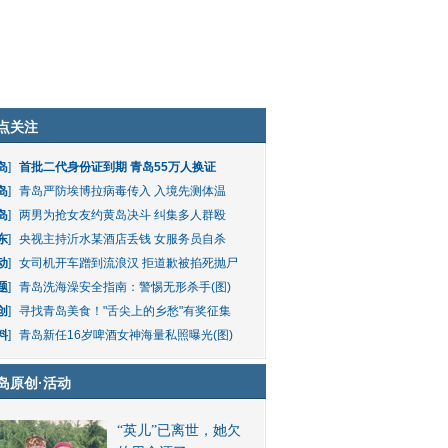
点关注
岛
]
首批二代身份证到期 青岛55万人换证
岛
]
青岛严防埃博拉病毒传入 入境先测体温
岛
]
两男为抢女友约黄岛决斗 纠集多人群殴
东
]
央视主持沂水某酒店丢钱 女服务员自杀
动
]
女司机开车蹭到流浪汉 拒道歉被掐死抛尸
题
]
青岛洗海澡安全指南：警惕无形杀手(图)
创
]
寻找青岛美食！"舌尖上的乡愁"有奖征集
料
]
青岛新任16岁啤酒女神海量私照曝光(图)
岛原创
·
活动
“英儿”已离世，她欠