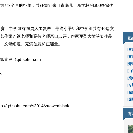
为期2个月的征集，共征集到来自青岛几十所学校的300多篇优
，中学组有28篇入围复赛，最终小学组和中学组共有40篇文
名作家连谏老师和高伟老师亲自点评，作家评委大赞获奖作品
热
、文笔细腻、充满创意和正能量。
[
青
[
青
qd.sohu.com）
[
青
[
山
0
[
滚
[
专
[
原
[
爆
hu.com/s2014/zuowenbisai/
青