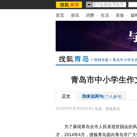
首页
-
资讯
-
消费
-
生活
-
美食
-
爆
>
营销专题
>
青岛中小学生
青岛市中小学生作
正文
我来说两句
(
人参与)
2014年07月25日15:03
来源：
搜狐青岛
为了展现青岛全市人民喜迎世园会的风采
才，2014年4月，搜狐青岛面向青岛市广