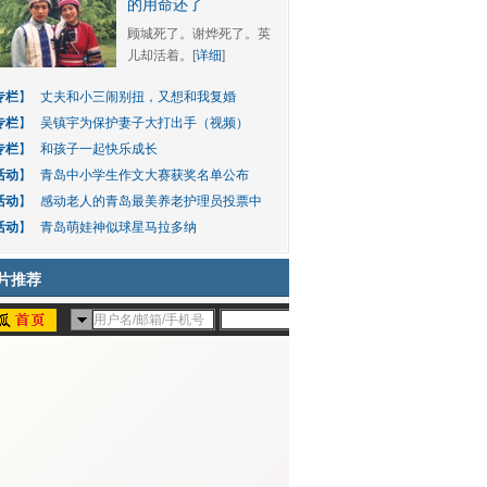
的用命还了
顾城死了。谢烨死了。英
儿却活着。[
详细
]
专栏
】
丈夫和小三闹别扭，又想和我复婚
专栏
】
吴镇宇为保护妻子大打出手（视频）
专栏
】
和孩子一起快乐成长
活动
】
青岛中小学生作文大赛获奖名单公布
活动
】
感动老人的青岛最美养老护理员投票中
活动
】
青岛萌娃神似球星马拉多纳
片推荐