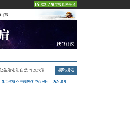
欢迎入驻搜狐媒体平台
山东
：
死亡航班
饲养蜘蛛侠
夺命房间
引力双眼皮