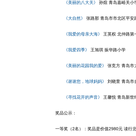
《美丽的八大关》
孙煊 青岛嘉峪关小
《大自然》
张路那 青岛市市北区平安
《我爱的母亲大海》
王英权 北仲路第
《我爱四季》
王旭琪 振华路小学
《美丽的花园我的爱》
张竞方 青岛市
《谢谢您，地球妈妈》
刘晓萱 青岛市
《寻找花开的声音》
王馨悦 青岛新世
奖品公示：
一等奖（2名）：奖品是价值2980元 读