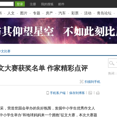
注册
我的搜狐
邮件
料
-
人文
-
图片
-
专题
-
房产
-
汽车
-
彩票
-
活动
-
青岛论坛
-
作文比赛
文大赛获奖名单 作家精彩点评
热词
扫描到手机
手机客户端
保存到博客
，营造世园会举办的良好氛围，发掘中小学生优秀作文人
大中小学生举办“和地球妈妈来一个拥抱”征文大赛，本次大赛题