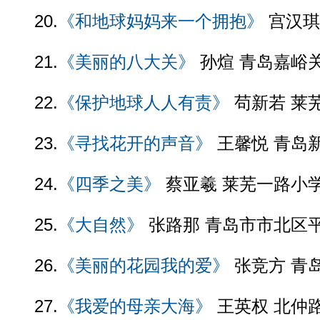
20.
《和地球妈妈来一个拥抱》
宫汉琪
21.
《美丽的八大关》
孙煊 青岛嘉峪
22.
《保护地球人人有责》
苟新若 莱
23.
《寻找花开的声音》
王馨悦 青岛
24.
《四季之美》
蔡亚羲 莱芜一路小
25.
《大自然》
张路那 青岛市市北区
26.
《美丽的花园我的爱》
张竞方 青
27.
《我爱的母亲大海》
王英权 北仲