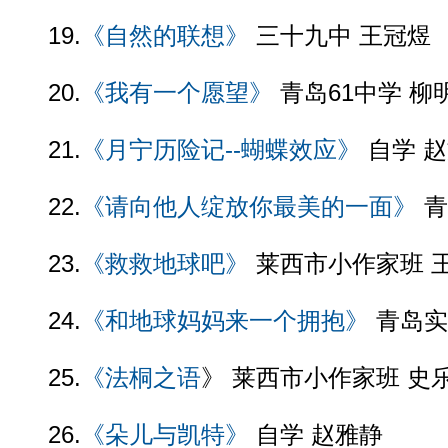
19.
《自然的联想》
三十九中 王冠煜
20.
《我有一个愿望》
青岛61中学 柳
21.
《月宁历险记--蝴蝶效应》
自学 
22.
《请向他人绽放你最美的一面》
青
23.
《救救地球吧》
莱西市小作家班 
24.
《和地球妈妈来一个拥抱》
青岛实
25.
《法桐之语
》 莱西市小作家班 史
26.
《朵儿与凯特》
自学 赵雅静