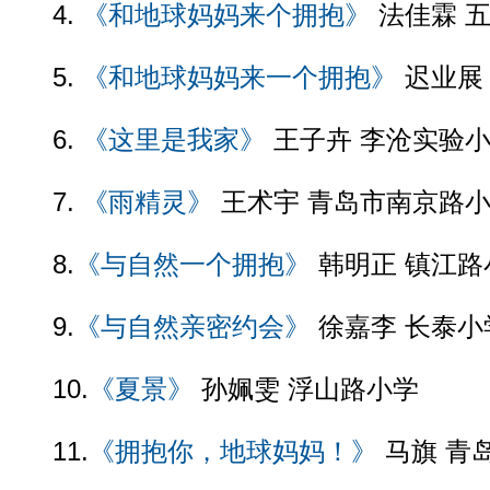
4.
《和地球妈妈来个拥抱》
法佳霖 
5.
《和地球妈妈来一个拥抱》
迟业展
6.
《这里是我家》
王子卉 李沧实验
7.
《雨精灵》
王术宇 青岛市南京路
8.
《与自然一个拥抱》
韩明正 镇江路
9.
《与自然亲密约会》
徐嘉李 长泰小
10.
《夏景》
孙姵雯 浮山路小学
11.
《拥抱你，地球妈妈！》
马旗 青