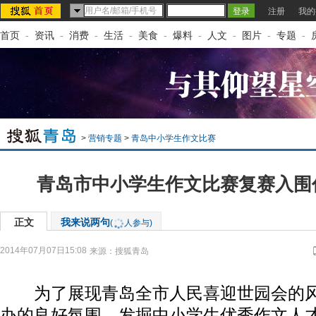
注册
我的
首页
-
资讯
-
消费
-
生活
-
美食
-
爆料
-
人文
-
图片
-
专题
-
>
营销专题
>
青岛中小学生作文比赛
青岛市中小学生作文比赛复赛入围
正文
我来说两句
(
人参与)
2014年07月07日15:08
来源：
搜狐青岛
为了展现青岛全市人民喜迎世园会的风
办的良好氛围，发掘中小学生优秀作文人才，