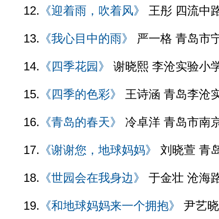
12.
《迎着雨，吹着风》
王彤 四流中
13.
《我心目中的雨》
严一格 青岛市
14.
《四季花园》
谢晓熙 李沧实验小
15.
《四季的色彩》
王诗涵 青岛李沧
16.
《青岛的春天》
冷卓洋 青岛市南
17.
《谢谢您，地球妈妈》
刘晓萱 青
18.
《世园会在我身边》
于金壮 沧海
19.
《和地球妈妈来一个拥抱》
尹艺晓