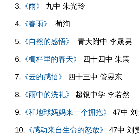
3.
《雨》
九中 朱光玲
4.
《春雨》
荀洵
5.
《自然的感悟》
青大附中 李晟昊
6.
《栅栏里的春天》
四十四中 朱震
7.
《云的感悟》
四十三中 管昱东
8.
《雨中的洗礼》
超银中学 李若然
9.
《和地球妈妈来一个拥抱》
47中 
10.
《感动来自生命的怒放》
47中 刘