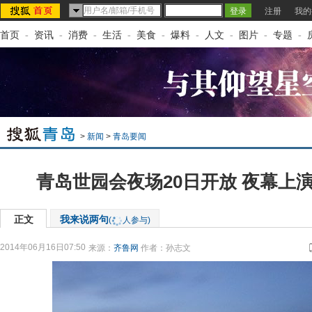
注册
我的
首页
-
资讯
-
消费
-
生活
-
美食
-
爆料
-
人文
-
图片
-
专题
-
>
新闻
>
青岛要闻
青岛世园会夜场20日开放 夜幕上演
正文
我来说两句
(
人参与)
2014年06月16日07:50
来源：
齐鲁网
作者：孙志文