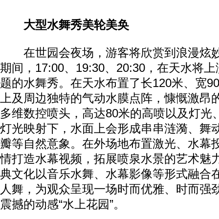
大型水舞秀美轮美奂
在世园会夜场，游客将欣赏到浪漫炫妙
期间，17:00、19:30、20:30，在天水
题的水舞秀。在天水布置了长120米、宽9
上及周边独特的气动水膜点阵，慷慨激昂
多维数控喷头，高达80米的高喷以及灯光
灯光映射下，水面上会形成串串涟漪、舞
瓣等自然意象。在外场地布置激光、水幕
情打造水幕视频，拓展喷泉水景的艺术魅
典文化以音乐水舞、水幕影像等形式融合
人舞，为观众呈现一场时而优雅、时而强
震撼的动感“水上花园”。