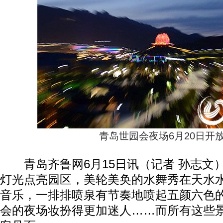
青岛世园会夜场6月20日开
青岛齐鲁网6月15日讯（记者 孙志文
灯光点亮园区，美轮美奂的水舞秀在天水水
音乐，一排排喷泉有节奏地喷起五颜六色
会的夜场妆扮得更加迷人……而所有这些景