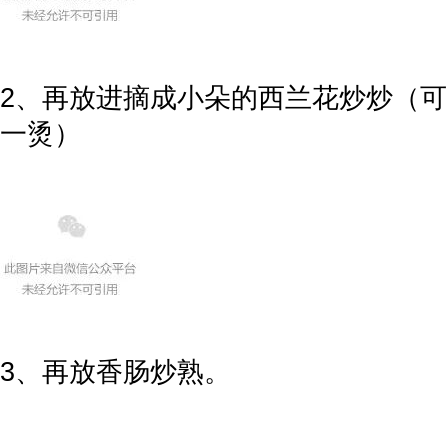
2、再放进摘成小朵的西兰花炒炒（
一烫）
3、再放香肠炒熟。