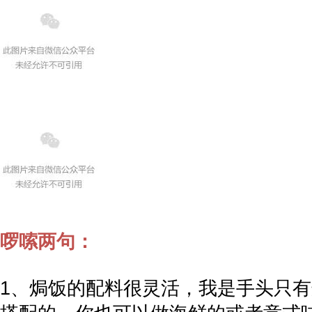
啰嗦两句：
1、焗饭的配料很灵活，我是手头只