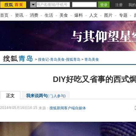
注册
我的
首页
-
资讯
-
消费
-
生活
-
美食
-
爆料
-
人文
-
图片
-
专题
-
>
搜食记-青岛美食-搜狐青岛
>
青岛美食
DIY好吃又省事的西式
正文
我来说两句
(
人参与)
2014年05月16日16:15
来源：
搜狐新闻客户端自媒体