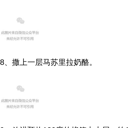
8、撒上一层马苏里拉奶酪。