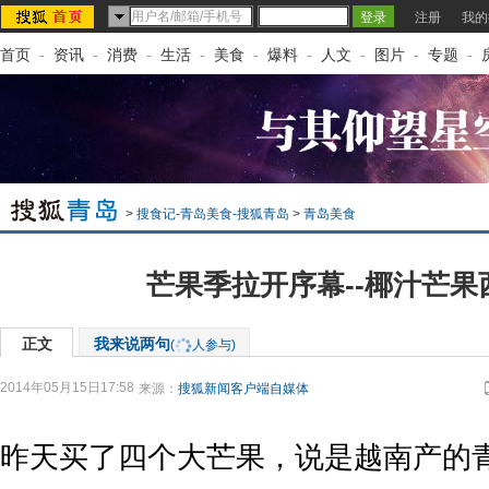
注册
我的
首页
-
资讯
-
消费
-
生活
-
美食
-
爆料
-
人文
-
图片
-
专题
-
>
搜食记-青岛美食-搜狐青岛
>
青岛美食
芒果季拉开序幕--椰汁芒果
正文
我来说两句
(
人参与)
2014年05月15日17:58
来源：
搜狐新闻客户端自媒体
昨天买了四个大芒果，说是越南产的