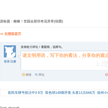
原标题：瞅瞅！世园会那些奇花异草(组图)
发表给力评论！看新闻，说两句。
登录
/
注册
表情
辩论
C
彩民车牌号投注中3.9万
双色球148期开奖:头奖11注666万
徐州小