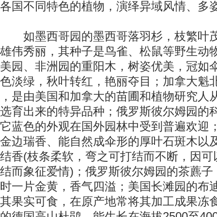
各国不同特色的植物，演绎异域风情、多
如墨西哥园的墨西哥落羽杉，枝繁叶茂
雄伟秀丽，其种子是鸟雀、松鼠等野生动
美园、非洲园的重阳木，树姿优美，冠如
色淡绿，秋叶转红，艳丽夺目；加拿大魁
，是由美国和加拿大的苗圃和植物研究人
选育出来的特异品种；俄罗斯彼尔姆园的
它蓝色的外观在国外园林中受到普遍欢迎
金边瑞香、能自然成伞形的厚叶石斑木以及
结香(枝条柔软，弯之可打结而不断，因可
结而象征爱情)；俄罗斯彼尔姆园的茶藨子
时一片金黄，香气四溢；美国长滩园的布
其果实可食，在原产地常将其加工成果冻
的德国高山杜鹃，能生长在海拔2500至40