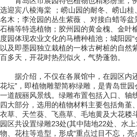
青岛区市展园特色植物也精彩纷呈，例
选迎宾八棱海棠 ；崂山园的耐冬、崂山桂
名木；李沧园的丛生紫薇 、对接白蜡等盆
石楠等特选植物；胶州园的黄金槐、金叶榆
度园体现农业文化的马槽种植池；城阳园“
以及即墨园独立栽植的一株古树桩的自然紫
百多天，开花时热烈似火，气势蓬勃。
据介绍，不仅在各展馆中，在园区内还
花坛”，即植物雕塑简称绿雕，是青岛世园
一道靓丽风景线。绿雕布置包括入口、轴
四大部分，选用的植物材料主要包括角堇
衣草、天竺葵、飞燕草、毛地黄及大花耧斗
园区共设置绿雕23处(其中陆地22处、水上
物、花柱等造型，形成“重点过目不忘，亮