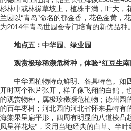
杉林中或林缘草坡上，植株丰满，叶大，
兰园以“青岛”命名的郁金香，花色金黄，
为2014年青岛世园会专门培育的新优品种
地点五：中华园、绿业园
观赏极珍稀濒危树种，体验“红豆生南
中华园植物特点鲜明、各具特色。如四
开时两个孢片张开，样子像飞翔的白鸽，
的观赏物种，属极珍稀濒危植物；德州园的
的百年枣树；河北园的河北省怀来县特有
海棠果呈扁平形，四周有明显的八道棱凸起
凤呈祥花坛”，采用当地经典的白草、半叶