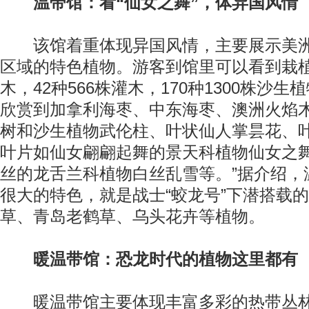
温带馆：看“仙女之舞”，体异国风情
该馆着重体现异国风情，主要展示美洲
区域的特色植物。游客到馆里可以看到栽植的
木，42种566株灌木，170种1300株沙
欣赏到加拿利海枣、中东海枣、澳洲火焰
树和沙生植物武伦柱、叶状仙人掌昙花、
叶片如仙女翩翩起舞的景天科植物仙女之
丝的龙舌兰科植物白丝乱雪等。”据介绍，
很大的特色，就是战士“蛟龙号”下潜搭载
草、青岛老鹤草、乌头花卉等植物。
暖温带馆：恐龙时代的植物这里都有
暖温带馆主要体现丰富多彩的热带丛林