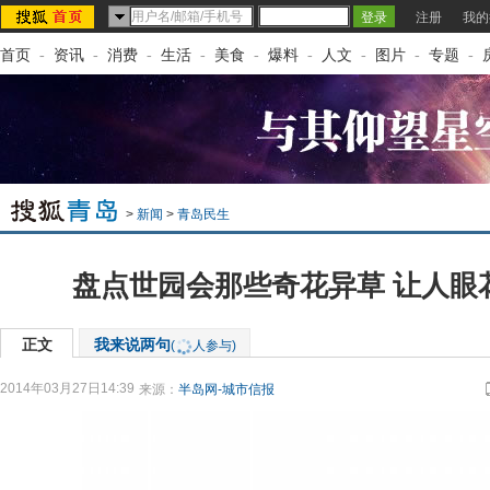
注册
我的
首页
-
资讯
-
消费
-
生活
-
美食
-
爆料
-
人文
-
图片
-
专题
-
>
新闻
>
青岛民生
盘点世园会那些奇花异草 让人眼花
正文
我来说两句
(
人参与)
2014年03月27日14:39
来源：
半岛网-城市信报