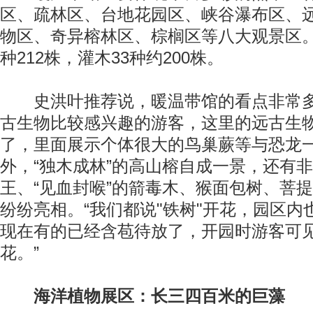
区、疏林区、台地花园区、峡谷瀑布区、
物区、奇异榕林区、棕榈区等八大观景区。
种212株，灌木33种约200株。
史洪叶推荐说，暖温带馆的看点非常多
古生物比较感兴趣的游客，这里的远古生
了，里面展示个体很大的鸟巢蕨等与恐龙
外，“独木成林”的高山榕自成一景，还有
王、“见血封喉”的箭毒木、猴面包树、菩
纷纷亮相。“我们都说"铁树"开花，园区
现在有的已经含苞待放了，开园时游客可
花。”
海洋植物展区：长三四百米的巨藻