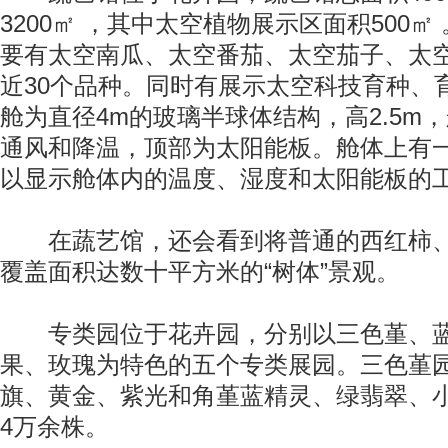
3200㎡ ，其中太空植物展示区面积500
要有太空南瓜、太空番茄、太空茄子、太
近30个品种。同时有展示太空科技育种、
舱为直径4m的玻璃半球体结构，高2.5m
通风和降温，顶部为太阳能板。舱体上有
以显示舱体内的温度、湿度和太阳能板的
在蔬艺馆，还会看到将普通的西红柿、
覆盖面积达数十平方米的“树体”景观。
专类园位于花卉园，分别以三色堇、蓝
果、玫瑰为特色的五个专类展园。三色堇
旗、黄金、紫光和角堇蓝精灵、绿翡翠、小
4万余株。