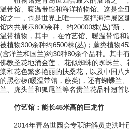
植物馆是青岛世园会最大的展馆之一，
温带馆、暖温带馆和海洋植物馆。这是全
馆之一，也是世界上唯一一座把海洋展区
馆内共展示800余种、约20000株(丛)“新 
温带植物，其中 ，在竹艺馆、暖温带馆和
被植物300余种约6500株(丛)；蕨类植物4
(含洋兰和国兰)约30种80余个品种。其
佛教圣花地涌金莲 、花似蜘蛛的蜘蛛兰、
棠和花色繁多艳丽的扶桑花，以及中国八
的黑桫椤(暖温带馆，蕨类)，还有蝴蝶兰
兰、虎头兰和狐尾兰等名贵兰花品种翘首
竹艺馆：能长45米高的巨龙竹
2014年青岛世园会专职讲解员史洪叶