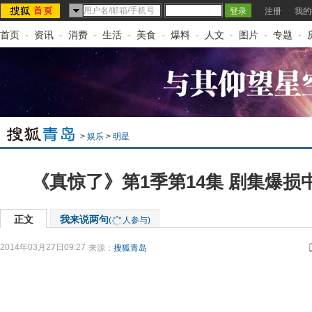
注册
我的
首页
-
资讯
-
消费
-
生活
-
美食
-
爆料
-
人文
-
图片
-
专题
-
>
娱乐
>
明星
《真惊了》第1季第14集 剧集爆损
正文
我来说两句
(
人参与)
2014年03月27日09:27
来源：
搜狐青岛