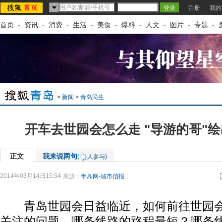
注册
我的
首页
-
资讯
-
消费
-
生活
-
美食
-
爆料
-
人文
-
图片
-
专题
-
>
新闻
>
青岛民生
开车去世园会怎么走 "导游的哥"
正文
我来说两句
(
人参与)
2014年03月14日15:54
来源：
半岛网-城市信报
青岛世园会日益临近，如何前往世园会
关注的问题。哪条线路的路程最短？哪条