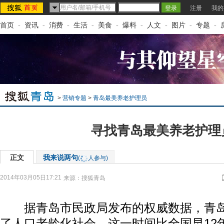
注册
我的
首页
-
资讯
-
消费
-
生活
-
美食
-
爆料
-
人文
-
图片
-
专题
-
>
营销专题
>
青岛最美养老护理员
寻找青岛最美养老护理
正文
我来说两句
(
人参与)
2014年03月05日17:21
来源：
搜狐青岛
据青岛市民政局发布的权威数据，青岛自
了人口老龄化社会，这一时间比全国早12