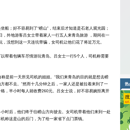
船；好不容易到了“崂山”，结束后才知道是石老人观光园；
3日，外地游客吕女士带着家人一行五人来青岛旅游 ，期间在一
山游玩，没想到这一天连坑带骗，女司机让他们花了将近万元。
帮着包辆车尽情游玩青岛。吕女士一行5个人，司机称需要
称是前一天所见司机的姐姐。“我们来青岛的目的就是想去崂
方都不去。”然而十几分钟之后，一家人还是被拉着来到了一
热
格，半小时每人就收费260元。吕女士说，好不容易婉拒离开
小时后，他们终于往崂山方向驶去。女司机带着他们来到一处
司机称这是山的后门，为了给一家省下点门票钱。