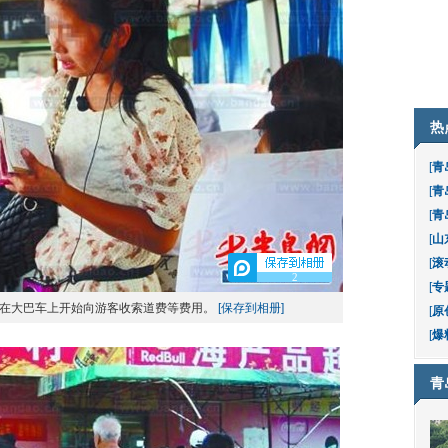
热
[
青
[
青
[
青
[
山
[
滚
2
[
专
游在大巴车上开始向游客收索道费等费用。
[保存到相册]
[
原
[
爆
青