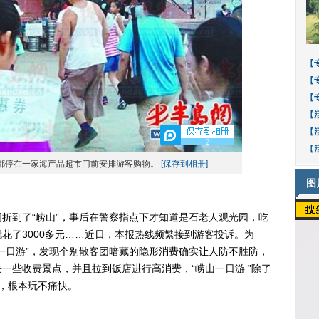
【
【
【
【
【
2
【
都停在一家海产品超市门前安排游客购物。
[保存到相册]
图
到了“崂山”，事后在警察指点下才知道是石老人观光园，吃
花了3000多元……近日，本报热线频繁接到游客投诉。为
山一日游”，发现个别散客团暗藏的隐形消费确实让人防不胜防，
一些收费景点，并且拉到饭店进行高消费，“崂山一日游 ”除了
，根本玩不痛快。