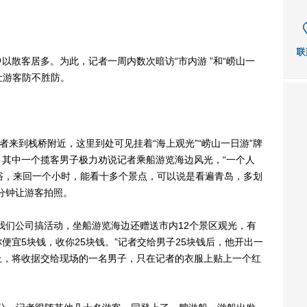
客居多。为此，记者一周内数次暗访“市内游 ”和“崂山一
让游客防不胜防。
来到栈桥附近，这里到处可见挂着“海上观光”“崂山一日游”牌
其中一个揽客男子极力劝说记者乘船游览海边风光，“一个人
浴，来回一个小时，能看十多个景点，可以说是看遍青岛，多划
分钟让游客拍照。
们公司搞活动，坐船游览海边还赠送市内12个景区观光，有
便宜5块钱，收你25块钱。”记者交给男子25块钱后，他开出一
上，将收据交给现场的一名男子，只在记者的衣服上贴上一个红