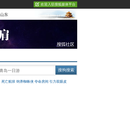
欢迎入驻搜狐媒体平台
山东
：
死亡航班
饲养蜘蛛侠
夺命房间
引力双眼皮