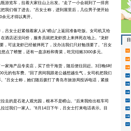
游览车，拉着大家往山上出发。“走了一小会就到了一排房
把我们领了进去。”吕女士称，进到屋里后，几位男子便开始
00余元才得以离开。
吕女士赶紧领着家人从“崂山”上返回准备吃饭。女司机又给
在酒店还没问价，服务员就把龙虾捞上来摔死在地上。“龙虾
日
想要，可这龙虾已经被摔死了，没办法我们只好勉强要了。”吕女
忽悠点了螃蟹，还有一盘凉粉和青菜，吃完结账3300多元。
家海产品专卖店，买了些干海货，随后便往回赶。3日晚6时
00元的包车费。“回了房间我跟老公越想越生气，女司机把我们
。”吕女士称，她们随后拨打了青岛市旅游局投诉电话，紧接
去的是石老人观光园，根本不是崂山。“后来我给出租车司
拉过我们一家人。”8月14日下午，吕女士打来电话表示。目