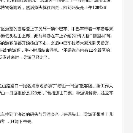
分，记者跟随其他几十名游客一同登上了一艘游船。游船出发
博物馆附近，然后掉头就往回走，回到码头是上午10时26
区游览的游客登上了另外一辆中巴车。中巴车带着一车游客来
游低头往山上爬，此前导游在车上介绍的“情人桥”“德国村”等
部的游客便都开始往山下走。之后中巴车拉着大家来到天后宫，
花钱”的游客，半小时后结束游览。“不是说市内有12个景区的
反应过来时，导游已经走了。
山路路口一报名点报名参加了“崂山一日游”散客团。据工作人
山一日游报价是120元，“包括进山门票、导游讲解费、往返车
车拉到了海边的码头与导游会合，在码头上，导游正带着十几
客 ，只能下午去。