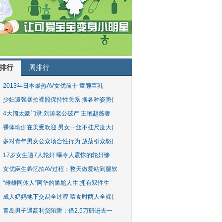
排行
周排行
2013年日本最热AV女优前十 童颜巨乳
少妇遭强暴拍裸照保持性关系 摆各种姿势(
4大阔太豪门录:刘涛老公破产 王艳赵薇奢
裸体瑜伽在美受欢迎 男女一丝不挂尺度大(
多对青年男女公众场合性行为 放荡引众怒(
17岁女生遭7人轮奸 曝令人震惊的轮奸惨
女优麻生希忆拍AV过程：整天做爱站到腿软
“雌雄同体人”阿华的尴尬人生:拥有双性生
成人奶妈地下交易全过程 喂食时两人全裸(
青岛男子遇高利贷陷阱：借2.5万赔进去一