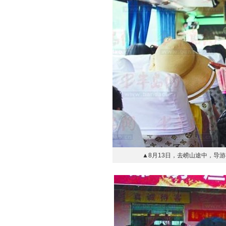
▲8月13日，去崂山途中，导