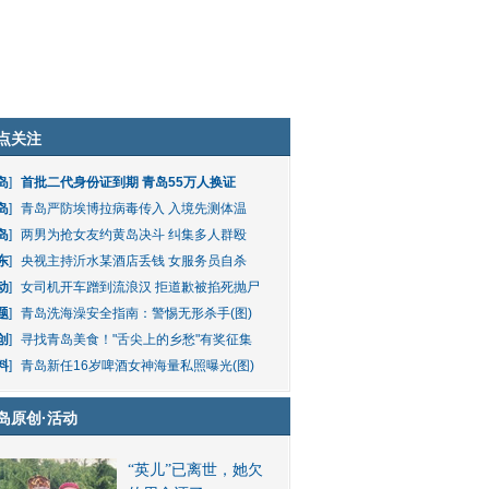
点关注
岛
]
首批二代身份证到期 青岛55万人换证
岛
]
青岛严防埃博拉病毒传入 入境先测体温
岛
]
两男为抢女友约黄岛决斗 纠集多人群殴
东
]
央视主持沂水某酒店丢钱 女服务员自杀
动
]
女司机开车蹭到流浪汉 拒道歉被掐死抛尸
题
]
青岛洗海澡安全指南：警惕无形杀手(图)
创
]
寻找青岛美食！"舌尖上的乡愁"有奖征集
料
]
青岛新任16岁啤酒女神海量私照曝光(图)
岛原创
·
活动
“英儿”已离世，她欠