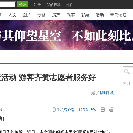
注册
我的搜狐
邮件
料
-
人文
-
图片
-
专题
-
房产
-
汽车
-
彩票
-
活动
-
青岛论坛
-
活动 游客齐赞志愿者服务好
热词
扫描到手机
保存到博客
报
手机客户端
者
]
日子的临近，近日，市文明办组织市民文明巡访团针对城市