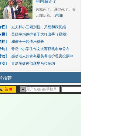
的用命还了
顾城死了。谢烨死了。英
儿却活着。[
详细
]
专栏
】
丈夫和小三闹别扭，又想和我复婚
专栏
】
吴镇宇为保护妻子大打出手（视频）
专栏
】
和孩子一起快乐成长
活动
】
青岛中小学生作文大赛获奖名单公布
活动
】
感动老人的青岛最美养老护理员投票中
活动
】
青岛萌娃神似球星马拉多纳
片推荐