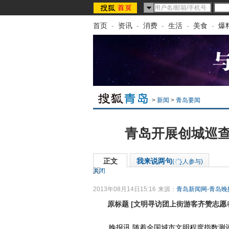
首页
-
资讯
-
消费
-
生活
-
美食
-
爆
>
新闻
>
青岛要闻
青岛开展创城巡查
正文
我来说两句
(
人参与)
关闭
2013年08月14日15:16
来源：
青岛新闻网-青岛晚
原标题
[
文明寻访团上街游客齐赞志愿
晚报讯 随着全国城市文明程度指数测评