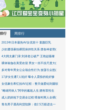
排行
周排行
2013年日本最热AV女优前十 童颜巨乳
少妇遭强暴拍裸照保持性关系 摆各种姿势(
4大阔太豪门录:刘涛老公破产 王艳赵薇奢
裸体瑜伽在美受欢迎 男女一丝不挂尺度大(
多对青年男女公众场合性行为 放荡引众怒(
17岁女生遭7人轮奸 曝令人震惊的轮奸惨
女优麻生希忆拍AV过程：整天做爱站到腿软
“雌雄同体人”阿华的尴尬人生:拥有双性生
成人奶妈地下交易全过程 喂食时两人全裸(
青岛男子遇高利贷陷阱：借2.5万赔进去一