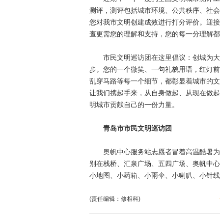
测评，测评包括城市环境、公共秩序、社会
您对我市文明创建成效进行打分评价。迎接
查更需您的理解和支持，您的每一分理解都
市民文明巡访团在这里倡议：创城为大家
步。您的一个微笑、一句礼貌用语，红灯前
乱穿马路等每一个细节，都彰显着城市的文
让我们携起手来，从自身做起、从现在做起
明城市贡献自己的一份力量。
青岛市市民文明巡访团
奥帆中心服务站志愿者冒着高温酷暑为外
别在栈桥、汇泉广场、五四广场、奥帆中心
小地图、小药箱、小雨伞、小喇叭、小针线包
(责任编辑：修相科)