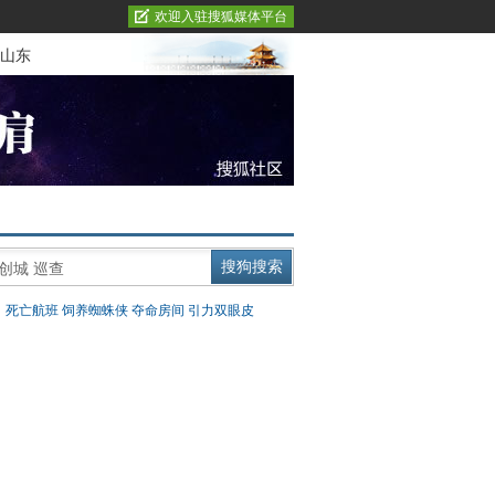
欢迎入驻搜狐媒体平台
山东
：
死亡航班
饲养蜘蛛侠
夺命房间
引力双眼皮