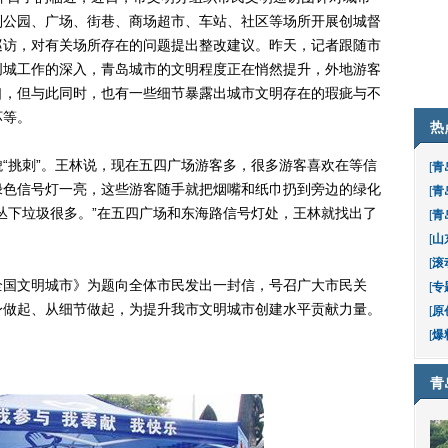
到公园、广场、街巷、商场超市、车站、社区等场所开展创城督
巡访，对有关场所存在的问题提出整改建议。昨天，记者跟随市
创城工作的深入，青岛城市的文明程度正在悄然提升，外地游客
口，但与此同时，也有一些细节暴露出城市文明存在的瑕疵与不
坏等。
热
挑刺”。王林说，现在五四广场游客多，很多游客喜欢在等信
[
青
绿色信号灯一亮，这些游客随手就把烟嘴和纸巾扔到旁边的绿化
[
青
丛下垃圾很多。”在五四广场和东海路信号灯处，王林就找出了
[
青
[
山
[
滚
国文明城市》为题向全体市民发出一封信，号召广大市民关
[
专
身做起、从细节做起，为提升我市文明城市创建水平贡献力量。
[
原
[
爆
青