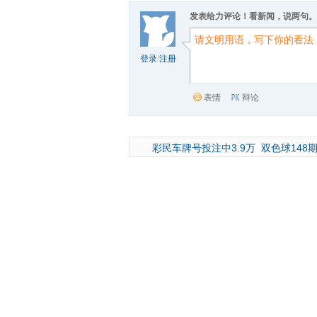
发表给力评论！看新闻，说两句。
登录
/
注册
表情
辩论
彩民车牌号投注中3.9万
双色球148期