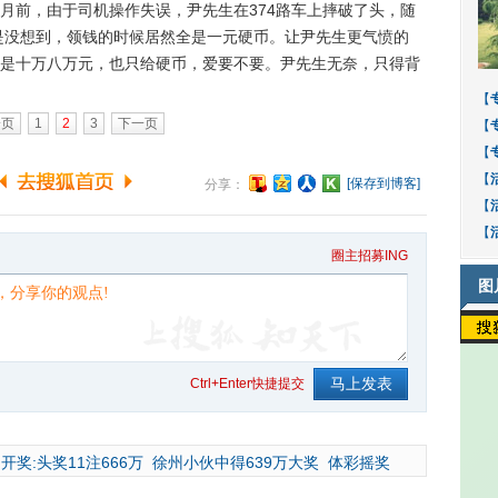
月前，由于司机操作失误，尹先生在374路车上摔破了头，随
但是没想到，领钱的时候居然全是一元硬币。让尹先生更气愤的
是十万八万元，也只给硬币，爱要不要。尹先生无奈，只得背
。
【
一页
1
2
3
下一页
【
【
【
[保存到博客]
分享：
【
【
圈主招募ING
图
Ctrl+Enter快捷提交
开奖:头奖11注666万
徐州小伙中得639万大奖
体彩摇奖