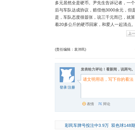
多元居然全是硬币。尹先生告诉记者，一个
后与车队达成协议，赔偿他3000余元，
是，车队态度很嚣张，说三千元而已，就算
着20多公斤的硬币回家，和爱人一起清点
上
(责任编辑：袁沛民)
发表给力评论！看新闻，说两句。
登录
/
注册
表情
辩论
彩民车牌号投注中3.9万
双色球148期