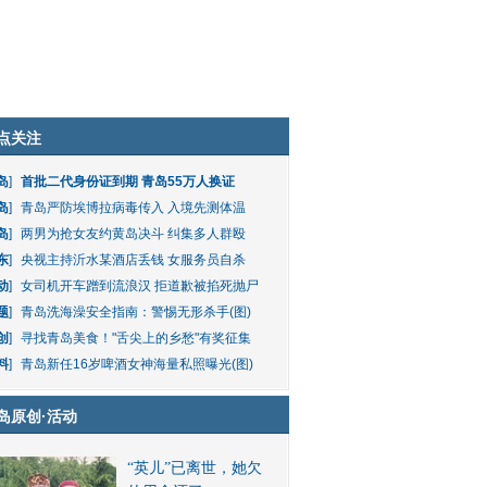
点关注
岛
]
首批二代身份证到期 青岛55万人换证
岛
]
青岛严防埃博拉病毒传入 入境先测体温
岛
]
两男为抢女友约黄岛决斗 纠集多人群殴
东
]
央视主持沂水某酒店丢钱 女服务员自杀
动
]
女司机开车蹭到流浪汉 拒道歉被掐死抛尸
题
]
青岛洗海澡安全指南：警惕无形杀手(图)
创
]
寻找青岛美食！"舌尖上的乡愁"有奖征集
料
]
青岛新任16岁啤酒女神海量私照曝光(图)
岛原创
·
活动
“英儿”已离世，她欠