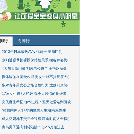
排行
周排行
2013年日本最热AV女优前十 童颜巨乳
少妇遭强暴拍裸照保持性关系 摆各种姿势(
4大阔太豪门录:刘涛老公破产 王艳赵薇奢
裸体瑜伽在美受欢迎 男女一丝不挂尺度大(
多对青年男女公众场合性行为 放荡引众怒(
17岁女生遭7人轮奸 曝令人震惊的轮奸惨
女优麻生希忆拍AV过程：整天做爱站到腿软
“雌雄同体人”阿华的尴尬人生:拥有双性生
成人奶妈地下交易全过程 喂食时两人全裸(
青岛男子遇高利贷陷阱：借2.5万赔进去一