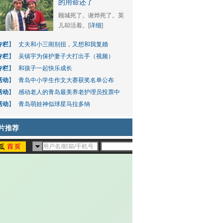
的用命还了
顾城死了。谢烨死了。英
儿却活着。[
详细
]
专栏
】
丈夫和小三闹别扭，又想和我复婚
专栏
】
吴镇宇为保护妻子大打出手（视频）
专栏
】
和孩子一起快乐成长
活动
】
青岛中小学生作文大赛获奖名单公布
活动
】
感动老人的青岛最美养老护理员投票中
活动
】
青岛萌娃神似球星马拉多纳
片推荐