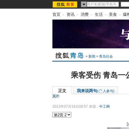
首页
-
资讯
-
消费
-
生活
-
美食
-
爆
>
新闻
>
青岛社会
乘客受伤 青岛一公
正文
我来说两句
(
人参与)
关闭
2013年07月19日08:57
来源：
中工网