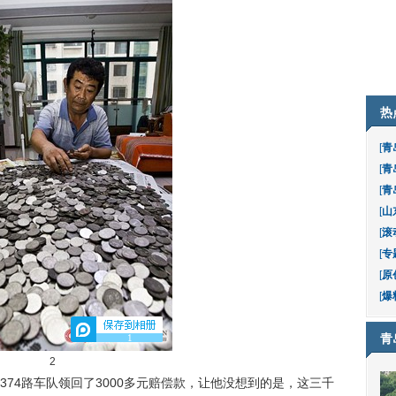
热
[
青
[
青
[
青
[
山
[
滚
[
专
[
原
[
爆
青
1
2
司374路车队领回了3000多元赔偿款，让他没想到的是，这三千