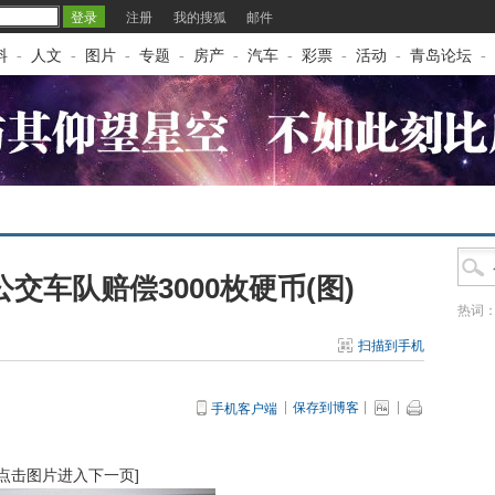
注册
我的搜狐
邮件
料
-
人文
-
图片
-
专题
-
房产
-
汽车
-
彩票
-
活动
-
青岛论坛
-
交车队赔偿3000枚硬币(图)
热词
扫描到手机
保存到博客
手机客户端
[点击图片进入下一页]