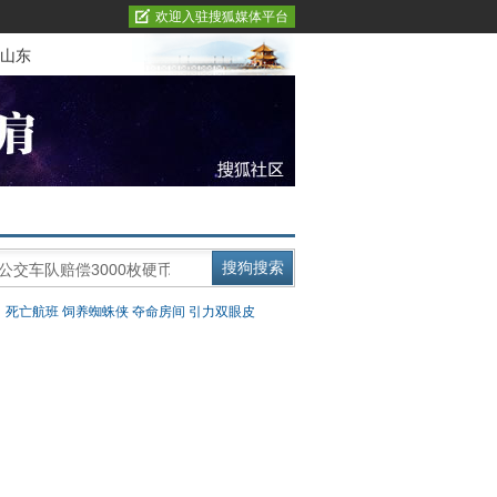
欢迎入驻搜狐媒体平台
山东
：
死亡航班
饲养蜘蛛侠
夺命房间
引力双眼皮