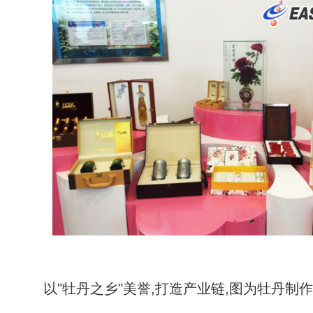
以"牡丹之乡"美誉,打造产业链,图为牡丹制