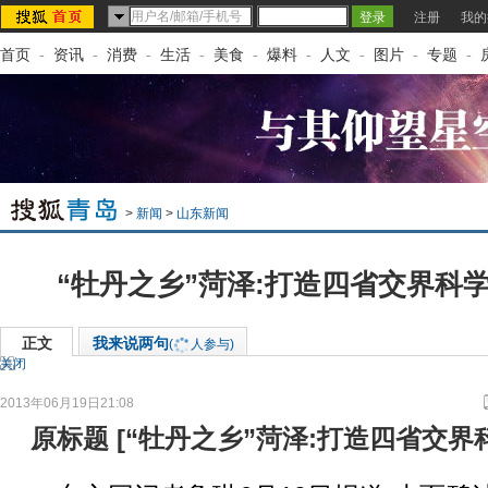
注册
我的
首页
-
资讯
-
消费
-
生活
-
美食
-
爆料
-
人文
-
图片
-
专题
-
>
新闻
>
山东新闻
“牡丹之乡”菏泽:打造四省交界科学
正文
我来说两句
(
人参与)
关闭
2013年06月19日21:08
来源：
东方网
原标题
[
“牡丹之乡”菏泽:打造四省交界