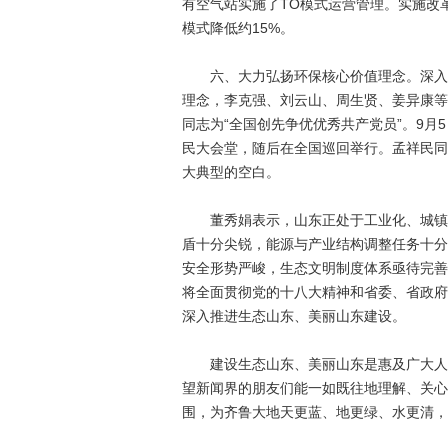
有空气站实施了TO模式运营管理。实施改
模式降低约15%。
六、大力弘扬环保核心价值理念。深入宣
理念，李克强、刘云山、周生贤、姜异康等
同志为“全国创先争优优秀共产党员”。9
民大会堂，随后在全国巡回举行。孟祥民同
大典型的空白。
董秀娟表示，山东正处于工业化、城镇化
盾十分尖锐，能源与产业结构调整任务十分
安全形势严峻，生态文明制度体系亟待完善
将全面贯彻党的十八大精神和省委、省政府
深入推进生态山东、美丽山东建设。
建设生态山东、美丽山东是惠及广大人民
望新闻界的朋友们能一如既往地理解、关心
围，为齐鲁大地天更蓝、地更绿、水更清，