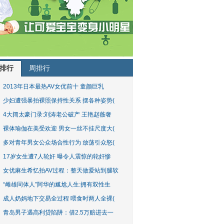
排行
周排行
2013年日本最热AV女优前十 童颜巨乳
少妇遭强暴拍裸照保持性关系 摆各种姿势(
4大阔太豪门录:刘涛老公破产 王艳赵薇奢
裸体瑜伽在美受欢迎 男女一丝不挂尺度大(
多对青年男女公众场合性行为 放荡引众怒(
17岁女生遭7人轮奸 曝令人震惊的轮奸惨
女优麻生希忆拍AV过程：整天做爱站到腿软
“雌雄同体人”阿华的尴尬人生:拥有双性生
成人奶妈地下交易全过程 喂食时两人全裸(
青岛男子遇高利贷陷阱：借2.5万赔进去一