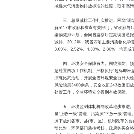
域性大气污染物排放标准的过渡，取消高污
三、总量减排工作扎实推进。围绕“调结构
解至17市政府和省直有关部门，省政府与
染物减排计划，会同省监察厅定期调度通报
减排。2012年，我省四项主要污染物化
3.09%、2.52%、4.30%、2.86%，
四、环境安全保障有力。围绕预防、预警
急处置四项工作机制。严格执行“超标即应急”
演练比武活动，开展全省环境安全百日大检
风险隐患3400余条，安全收贮243枚废
处置工作，全省环境安全得到有效保障。
五、环境监测体制机制改革稳步推进。探
量“上收一级”管理、污染源“下放一级”管
测下放到各市、县(市、区)。机制改革的
动比对，环保部门质控考核，政府购买合格