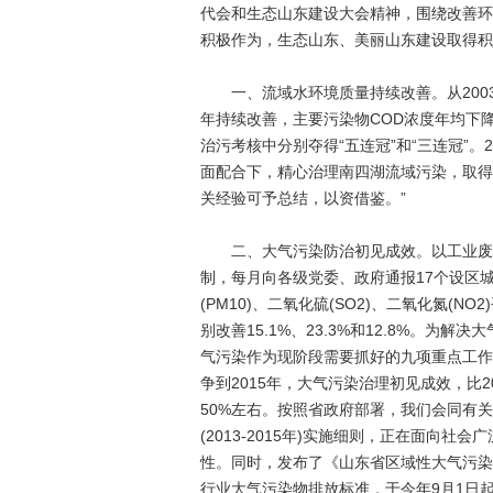
代会和生态山东建设大会精神，围绕改善环
积极作为，生态山东、美丽山东建设取得积
一、流域水环境质量持续改善。从200
年持续改善，主要污染物COD浓度年均下降1
治污考核中分别夺得“五连冠”和“三连冠”。
面配合下，精心治理南四湖流域污染，取得
关经验可予总结，以资借鉴。”
二、大气污染防治初见成效。以工业废气
制，每月向各级党委、政府通报17个设区城
(PM10)、二氧化硫(SO2)、二氧化氮(NO2)
别改善15.1%、23.3%和12.8%。
气污染作为现阶段需要抓好的九项重点工作
争到2015年，大气污染治理初见成效，比20
50%左右。按照省政府部署，我们会同有关部
(2013-2015年)实施细则，正在面向
性。同时，发布了《山东省区域性大气污染
行业大气污染物排放标准，于今年9月1日