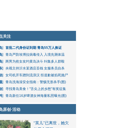
点关注
岛
]
首批二代身份证到期 青岛55万人换证
岛
]
青岛严防埃博拉病毒传入 入境先测体温
岛
]
两男为抢女友约黄岛决斗 纠集多人群殴
东
]
央视主持沂水某酒店丢钱 女服务员自杀
动
]
女司机开车蹭到流浪汉 拒道歉被掐死抛尸
题
]
青岛洗海澡安全指南：警惕无形杀手(图)
创
]
寻找青岛美食！"舌尖上的乡愁"有奖征集
料
]
青岛新任16岁啤酒女神海量私照曝光(图)
岛原创
·
活动
“英儿”已离世，她欠