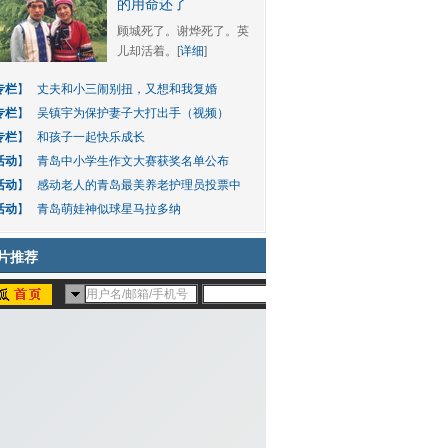
的用命还了
顾城死了。谢烨死了。英
儿却活着。[
详细
]
专栏
】
丈夫和小三闹别扭，又想和我复婚
专栏
】
吴镇宇为保护妻子大打出手（视频）
专栏
】
和孩子一起快乐成长
活动
】
青岛中小学生作文大赛获奖名单公布
活动
】
感动老人的青岛最美养老护理员投票中
活动
】
青岛萌娃神似球星马拉多纳
片推荐