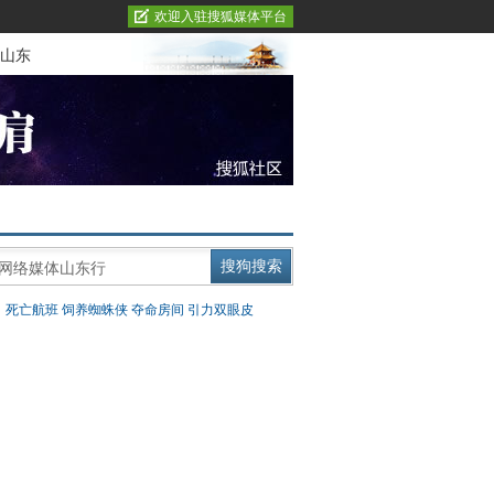
欢迎入驻搜狐媒体平台
山东
：
死亡航班
饲养蜘蛛侠
夺命房间
引力双眼皮