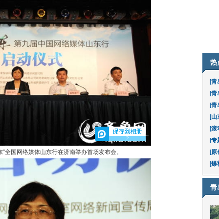
热
[
青
[
青
[
青
[
山
[
滚
2
[
专
山东”全国网络媒体山东行在济南举办首场发布会。
[
原
[
爆
青