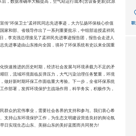
革后，数据准确率大幅提高，空气站运行成本(含设备更新)比原
传“环保卫士”孟祥民同志先进事迹，大力弘扬环保核心价值
国家和部、省领导作出了一系列重要批示，中组部追授孟祥民
月5日，李克强总理接见了孟祥民先进事迹报告团，报告会走进人
志先进事迹由山东推向全国，填补了环保系统有史以来全国重
快速推进的历史时期，经济社会发展与环境承载力不足的矛
艰巨，流域环境面临反弹压力，大气污染治理任务繁重，环境
，做好新时期环保工作面临重大考验。下一步，全省环保系统
工作部署，发挥环境保护主战场作用，科学务实，积极作为，
群众的宏伟事业，需要社会各界的支持和参与。我们衷心希
、支持山东环境保护工作，为生态文明建设营造良好的舆论氛
早日实现生态山东、美丽山东的美好蓝图而共同努力!