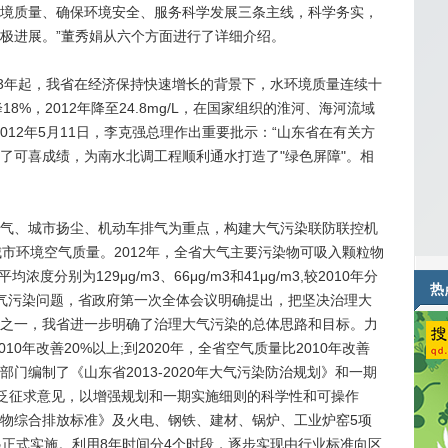
境质量、确保环境安全、服务科学发展三条主线，科学务实，
极进展。”董秀娟从六个方面进行了详细介绍。
3年起，我省在经济保持快速增长的背景下，水环境质量连续十
8%，2012年降至24.8mg/L，在国家组织的淮河、海河流域
2012年5月11日，李克强总理作出重要批示：“山东省在有关方
了可喜成绩，为南水北调工程顺利通水打造了"绿色屏障"。相
、城市扬尘、机动车排气为重点，构建大气污染联防联控机
市环境空气质量。2012年，全省大气主要污染物可吸入颗粒物
平均浓度分别为129μg/m3、66μg/m3和41μg/m3,较2010年分
热
为解决大气污染问题，省政府第一次全体会议明确提出，把坚决治理大
之一，我省进一步明确了治理大气污染的总体思路和目标。力
10年改善20%以上;到2020年，全省空气质量比2010年改善
门编制了《山东省2013-2020年大气污染防治规划》和一期
社会广泛征求意见，以增强规划和一期实施细则的科学性和可操作
物综合排放标准》及火电、钢铁、建材、锅炉、工业炉窑5项
起正式实施。利用8年时间分4个时段，逐步实现由行业标准向区