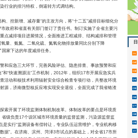
染行业的排污特权，倒逼转方式调结构。
、控新增、减存量”的主攻方向，将“十二五”减排目标细化分
17市政府和省直有关部门签订了责任书。制订实施了全省主要污
重点减排项目进展情况，全面推进工程减排、结构减排和管理
日
学需氧量、氨氮、二氧化硫、氮氧化物排放量同比分别下降
均完成了国家下达的年度减排任务。
和应急三大环节，完善风险评估、隐患排查、事故预警和应
和“快速溯源法”工作机制，2012年，组织17市开展应急实兵
查活动和核技术利用辐射安全综合检查专项行动，共整改环境
旧放射源，济南微型核反应堆实现安全退役，全面完成了我省铬渣
索开展了环境监测体制机制改革。体制改革的要点是环境质
理。省级负责17个设区城市环境质量的监督监测，污染源监督监
要点是实行“监测设备有偿转让，专业队伍运营维护，专业机构移
数据”。在济南、滨州、菏泽3市试点的基础上，对全省17市所