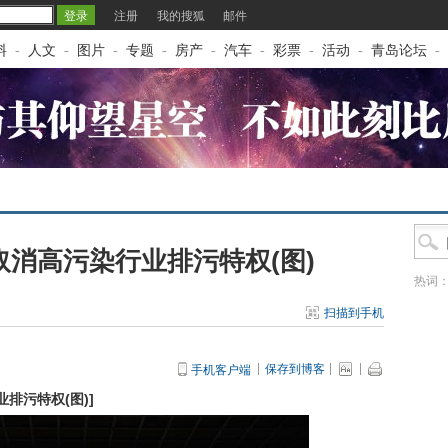
注册
我的搜狐
邮件
料
-
人文
-
图片
-
专题
-
房产
-
汽车
-
彩票
-
活动
-
青岛论坛
-
消高污染行业排污特权(图)
热词
扫描到手机
保存到博客
手机客户端
排污特权(图)
]