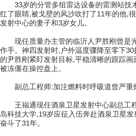
33岁的分管多组雷达设备的雷测站技
红了眼睛,被戈壁的风沙吹打了11年的他,
发射中心的妻子和3岁女儿。
现任质量办主管的临沂人尹胜刚曾是光
作手。神四发射时,户外温度骤降至零下30
的尹胜刚紧盯发射目标,平稳清晰的跟踪画
被冻僵在操控盘上。
副总工程师:加注燃料时呼吸道曾严重
王福通现任酒泉卫星发射中心副总工程师
岛科技大学,19岁应征入伍奔赴酒泉卫星发
奋斗了31年。