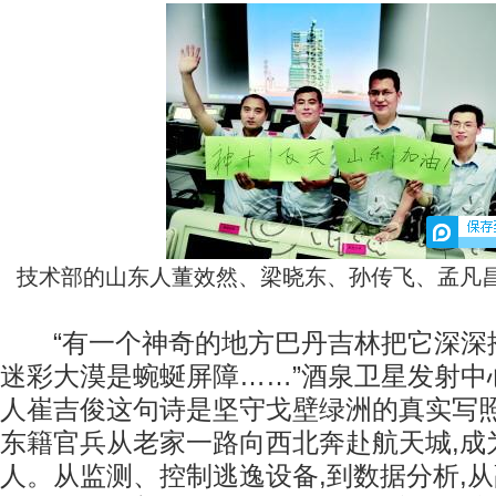
技术部的山东人董效然、梁晓东、孙传飞、孟凡
“有一个神奇的地方巴丹吉林把它深深
迷彩大漠是蜿蜒屏障……”酒泉卫星发射中
人崔吉俊这句诗是坚守戈壁绿洲的真实写照
东籍官兵从老家一路向西北奔赴航天城,成
人。从监测、控制逃逸设备,到数据分析,从