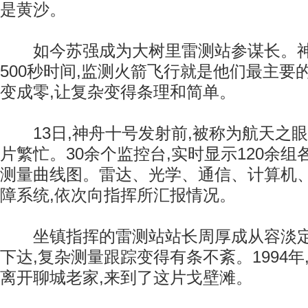
是黄沙。
如今苏强成为大树里雷测站参谋长。神
500秒时间,监测火箭飞行就是他们最主要
变成零,让复杂变得条理和简单。
13日,神舟十号发射前,被称为航天之
片繁忙。30余个监控台,实时显示120余
测量曲线图。雷达、光学、通信、计算机
障系统,依次向指挥所汇报情况。
坐镇指挥的雷测站站长周厚成从容淡定
下达,复杂测量跟踪变得有条不紊。1994年
离开聊城老家,来到了这片戈壁滩。