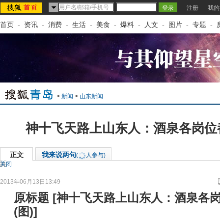
注册
我的
首页
-
资讯
-
消费
-
生活
-
美食
-
爆料
-
人文
-
图片
-
专题
-
>
新闻
>
山东新闻
神十飞天路上山东人：酒泉各岗位
正文
我来说两句
(
人参与)
关闭
2013年06月13日13:49
来源：
胶东在线
原标题
[
神十飞天路上山东人：酒泉各
(图)
]