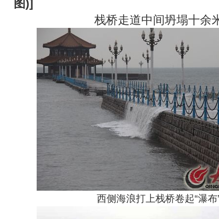
图)
]
栈桥走道中间坍塌十余
西侧海浪打上栈桥卷起“瀑布