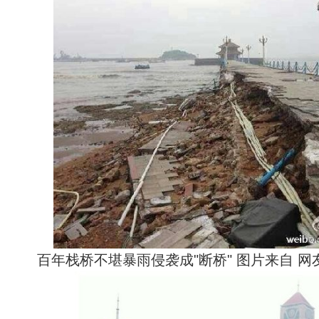
百年栈桥不堪暴雨侵袭成"断桥" 图片来自 