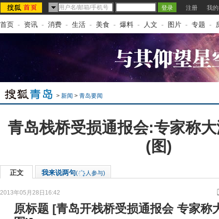
注册
我的
首页
-
资讯
-
消费
-
生活
-
美食
-
爆料
-
人文
-
图片
-
专题
-
>
新闻
>
青岛要闻
青岛栈桥受损通报会:专家称
(图)
正文
我来说两句
(
人参与)
2013年05月28日16:42
来源：
大众网
原标题
[
青岛开栈桥受损通报会 专家称