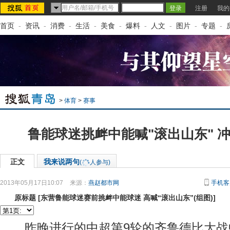
注册
我的
首页
-
资讯
-
消费
-
生活
-
美食
-
爆料
-
人文
-
图片
-
专题
-
>
体育
>
赛事
鲁能球迷挑衅中能喊"滚出山东" 冲
正文
我来说两句
(
人参与)
2013年05月17日10:07
来源：
燕赵都市网
手机客
原标题
[
东营鲁能球迷赛前挑衅中能球迷 高喊“滚出山东”(组图)
]
昨晚进行的中超第9轮的齐鲁德比大战