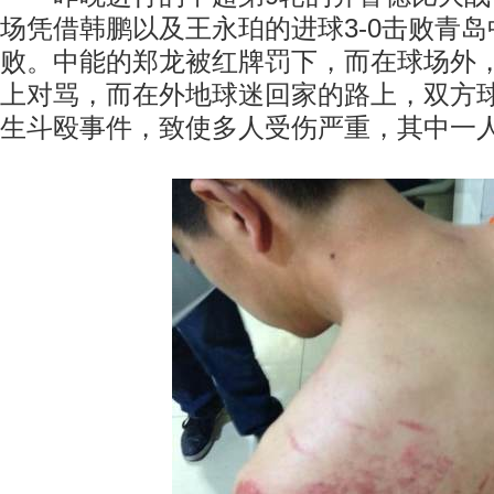
场凭借韩鹏以及王永珀的进球3-0击败青
败。中能的郑龙被红牌罚下，而在球场外
上对骂，而在外地球迷回家的路上，双方
生斗殴事件，致使多人受伤严重，其中一