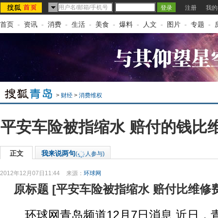
注册
我的
首页
-
资讯
-
消费
-
生活
-
美食
-
爆料
-
人文
-
图片
-
专题
-
>
财经
>
消费维权
平安车险被指缩水 赔付的钱比
正文
我来说两句
(
人参与)
2012年12月07日11:44
来源：
环球网
原标题
[
平安车险被指缩水 赔付比维修
环球网青岛频道12月7日消息 近日，