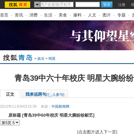
注册
首页
-
资讯
-
消费
-
生活
-
美食
-
爆料
-
人文
-
图片
-
专题
-
>
娱乐
>
明星
青岛39中六十年校庆 明星大腕纷
正文
我来说两句
(
人参与)
2012年11月04日15:35
来源：
中国新闻网
原标题
[
青岛39中60年校庆 明星大腕纷纷献艺
]
[点击图片进入下一页]