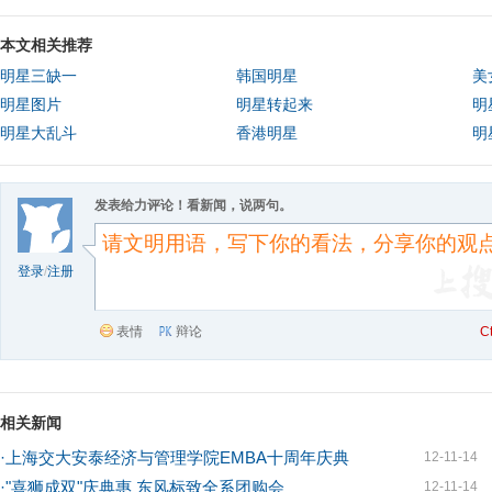
本文相关推荐
明星三缺一
韩国明星
美
明星图片
明星转起来
明
明星大乱斗
香港明星
明
发表给力评论！看新闻，说两句。
登录
/
注册
表情
辩论
C
相关新闻
·
上海交大安泰经济与管理学院EMBA十周年庆典
12-11-14
·
"喜狮成双"庆典惠 东风标致全系团购会
12-11-14