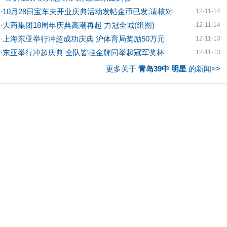
·
10月28日宝车夫开业庆典活动发帖金币已发,请核对
12-11-14
·
大商集团18周年庆典高潮再起 力冠全城(组图)
12-11-14
·
上海东亚举行冲超成功庆典 沪体育局奖励50万元
12-11-13
·
东亚举行冲超庆典 全队皆挂金牌同举起冠军奖杯
12-11-13
更多关于
青岛39中 明星
的新闻>>