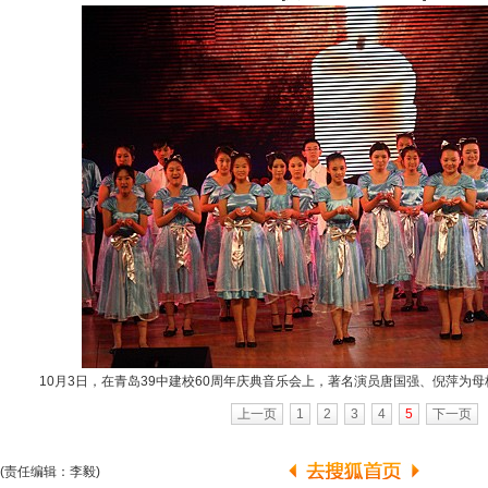
10月3日，在青岛39中建校60周年庆典音乐会上，著名演员唐国强、倪萍为母
上一页
1
2
3
4
5
下一页
(责任编辑：李毅)