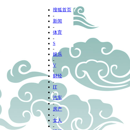
搜狐首页
-
新闻
-
体育
-
S
-
娱乐
-
V
-
财经
-
IT
-
汽车
-
房产
-
女人
-