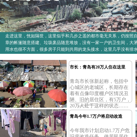
走进这里，恍如隔世，这里似乎和几步之遥的都市毫无关系，仍按照
章的帐篷随意搭建、垃圾废品随意堆放，没有一家一户的卫生间，大
用水也很不方面，很多房子只能到共用的龙头接水，这里几乎没有排
市长：青岛有20万人住在这里
青岛市长张新起称，包括中
心城区的老城区，长期存在
着有点像印度棚户区情况丑
陋、旧的居住区，有5万户，
20万人处于这样的状态……
[详细]
青岛今年1.7万户将启动改造
今年我市计划启动1.7万户危
旧房改造任务，使居民居住