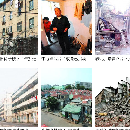
旧筒子楼下半年拆迁
中心医院片区改造已启动
鞍北、瑞昌路片区