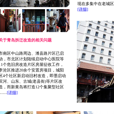
现在多集中在老城区
[详细]
关于青岛拆迁改造的相关问题
市南区中山路周边、潍县路片区已启
动，市北区计划陆续启动中心医院等
11个危旧房改造片区房屋征收工作，
李沧区推进20余个安置房项目，城阳
区4个社区新启动旧村改造，即墨启动
滨河、山东、古城(老县衙)等片区改
造，而新黄岛将打造12个集聚型社区
……
[详细]