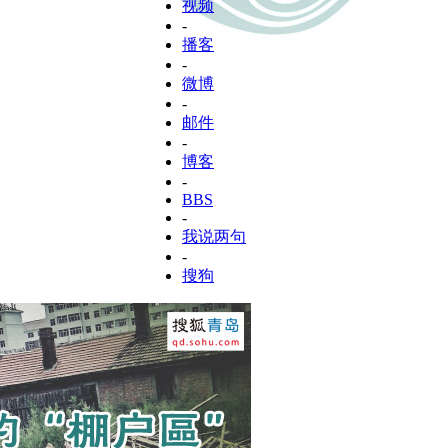
视频
-
播客
-
微博
-
邮件
-
博客
-
BBS
-
我说两句
-
搜狗