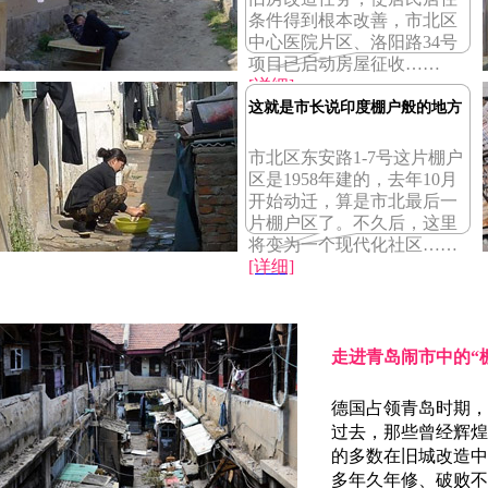
条件得到根本改善，市北区
中心医院片区、洛阳路34号
项目已启动房屋征收……
[详细]
这就是市长说印度棚户般的地方
市北区东安路1-7号这片棚户
区是1958年建的，去年10月
开始动迁，算是市北最后一
片棚户区了。不久后，这里
将变为一个现代化社区……
[详细]
走进青岛闹市中的“
德国占领青岛时期，
过去，那些曾经辉煌
的多数在旧城改造中
多年久年修、破败不