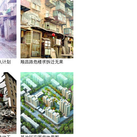
入计划
顺昌路危楼求拆迁无果