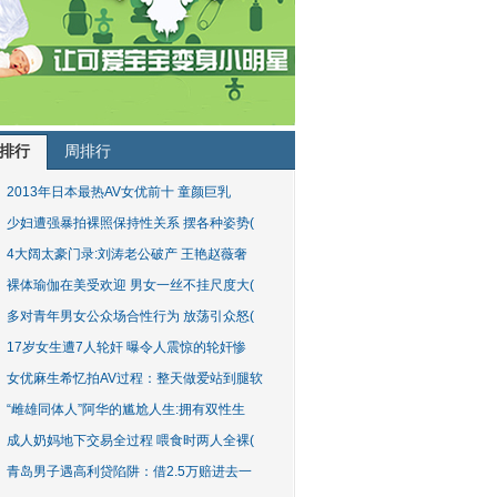
排行
周排行
2013年日本最热AV女优前十 童颜巨乳
少妇遭强暴拍裸照保持性关系 摆各种姿势(
4大阔太豪门录:刘涛老公破产 王艳赵薇奢
裸体瑜伽在美受欢迎 男女一丝不挂尺度大(
多对青年男女公众场合性行为 放荡引众怒(
17岁女生遭7人轮奸 曝令人震惊的轮奸惨
女优麻生希忆拍AV过程：整天做爱站到腿软
“雌雄同体人”阿华的尴尬人生:拥有双性生
成人奶妈地下交易全过程 喂食时两人全裸(
青岛男子遇高利贷陷阱：借2.5万赔进去一