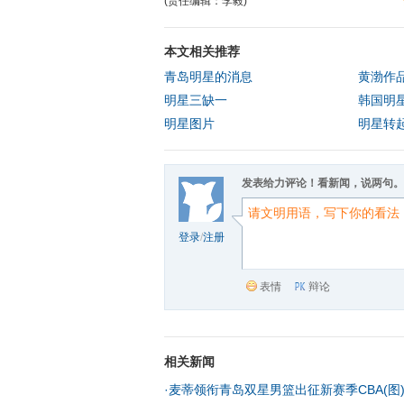
(责任编辑：李毅)
本文相关推荐
青岛明星的消息
黄渤作
明星三缺一
韩国明
明星图片
明星转
发表给力评论！看新闻，说两句。
登录
/
注册
表情
辩论
相关新闻
·
麦蒂领衔青岛双星男篮出征新赛季CBA(图