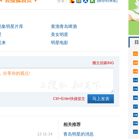
[保存到博客]
分享：
品集明星片库
黄渤青岛啤酒
星
美女明星
日
起来
明星电影
圈主招募ING
Ctrl+Enter快捷提交
相关推荐
)
青岛明星的消息
12-11-14