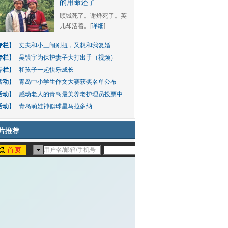
的用命还了
顾城死了。谢烨死了。英
儿却活着。[
详细
]
专栏
】
丈夫和小三闹别扭，又想和我复婚
专栏
】
吴镇宇为保护妻子大打出手（视频）
专栏
】
和孩子一起快乐成长
活动
】
青岛中小学生作文大赛获奖名单公布
活动
】
感动老人的青岛最美养老护理员投票中
活动
】
青岛萌娃神似球星马拉多纳
片推荐