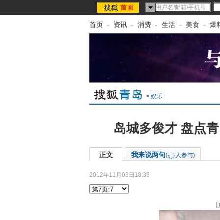
首页
-
资讯
-
消费
-
生活
-
美食
-
爆
>
娱乐
岛城多俊才 盘点
正文
我来说两句
(
人参与)
2012年11月03日18:35