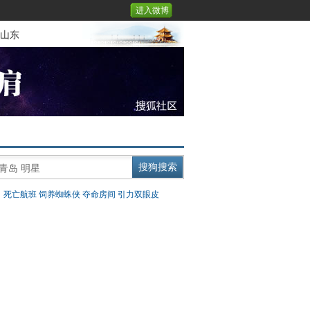
进入微博
山东
：
死亡航班
饲养蜘蛛侠
夺命房间
引力双眼皮