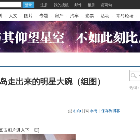
注册
我的搜狐
邮件
相册
说两句
料
-
人文
-
图片
-
专题
-
房产
-
汽车
-
彩票
-
活动
-
青岛论坛
-
青岛走出来的明星大碗（组图）
热词
保存到博客
打印
字号
[点击图片进入下一页]