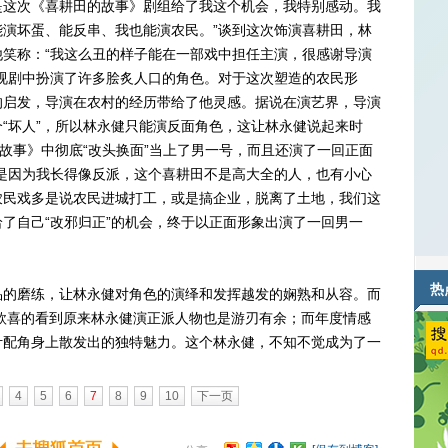
是这次《喜耕田的故事》剧组给了我这个机会，我特别感动。我
演坏蛋、能反串、我也能演农民。”谈到这次饰演喜耕田，林
笑称：“我这么丑的样子能在一部戏中担任主演，很感谢导演
视剧中扮演了许多脍炙人口的角色。对于这次塑造的农民形
的启发，导演在农村的经历带给了他灵感。据说在演艺界，导演
“坏人”，所以林永健只能演反面角色，这让林永健说起来时
的故事》中彻底“改头换面”当上了男一号，而且还演了一回正面
是因为我长得像反派，这个喜耕田不是高大全的人，也有小心
农民戏多是说农民进城打工，或是搞企业，脱离了土地，我们这
了自己“改邪归正”的机会，终于以正面形象出演了一回男一
热
的磨练，让林永健对角色的演绎和发挥越发的娴熟和从容。而
众欣喜的看到原来林永健演正派人物也是游刃有余；而年度情感
叶配角身上散发出的独特魅力。这个林永健，不知不觉成为了一
4
5
6
7
8
9
10
下一页