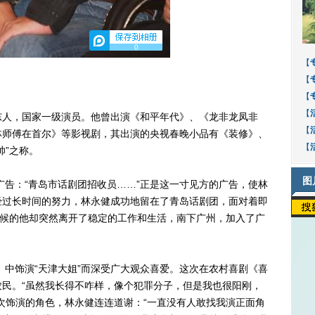
0
【
【
【
【
东人，国家一级演员。他曾出演《和平年代》、《龙非龙凤非
【
林师傅在首尔》等影视剧，其出演的央视春晚小品有《装修》、
【
帅”之称。
图
告：“青岛市话剧团招收员……”正是这一寸见方的广告，使林
经过长时间的努力，林永健成功地留在了青岛话剧团，面对着即
时候的他却突然离开了稳定的工作和生活，南下广州，加入了广
中饰演“天津大姐”而深受广大观众喜爱。这次在农村喜剧《喜
民。“虽然我长得不咋样，像个犯罪分子，但是我也很阳刚，
次饰演的角色，林永健连连道谢：“一直没有人敢找我演正面角