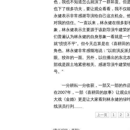
色，我也不知道怎么就演了一群坏蛋。但
也下了很多功夫，要让观众看看，我不仅能
永健表示非常感谢导演给自己这次机会。他
对我的信任。”一直以来，林永健在很多影
象，林永健表示主要源于该剧导演牛建荣
们普遍认为林永健的自身形象一看就是一个
就“愤愤不平”。但今天总算是在《喜耕田
角色。林永健非常感慨地说：“以前演反派
眼、狡诈的一面。另外，以往播出的东北
部戏是跟土地紧密相关。感谢导演牛建荣给
号。”
一分耕耘一分收获，一部又一部的作品
在2007年，一部《喜耕田的故事》让观
大戏《金婚》更是让大家看到林永健的绿
线演员行列……
上一页
1
2
3