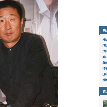
热
[
青
[
青
[
青
[
山
[
滚
[
专
[
原
[
爆
青