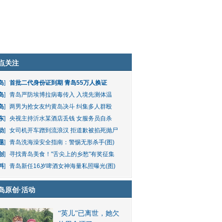
点关注
岛
]
首批二代身份证到期 青岛55万人换证
岛
]
青岛严防埃博拉病毒传入 入境先测体温
岛
]
两男为抢女友约黄岛决斗 纠集多人群殴
东
]
央视主持沂水某酒店丢钱 女服务员自杀
动
]
女司机开车蹭到流浪汉 拒道歉被掐死抛尸
题
]
青岛洗海澡安全指南：警惕无形杀手(图)
创
]
寻找青岛美食！"舌尖上的乡愁"有奖征集
料
]
青岛新任16岁啤酒女神海量私照曝光(图)
岛原创
·
活动
“英儿”已离世，她欠